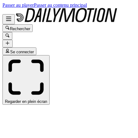
Passer au player
Passer au contenu principal
Rechercher
Se connecter
Regarder en plein écran