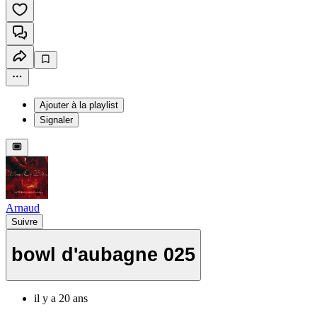
Ajouter à la playlist
Signaler
Arnaud
Suivre
bowl d'aubagne 025
il y a 20 ans