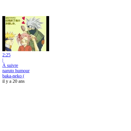
2:25
|
À suivre
naruto humour
baka-neko (
il y a 20 ans