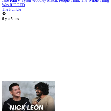
Jake Paul v. Tyron Woodley Match: People Think The Whole Thing
Was RIGGED
The Fumble
il y a 5 ans