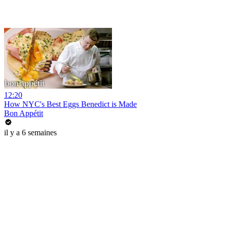
12:20
How NYC's Best Eggs Benedict is Made
Bon Appétit
il y a 6 semaines