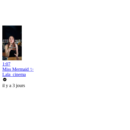
1:07
Miss Mermaid ✨
Lala_cinema
il y a 3 jours