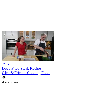
7:15
Deep Fried Steak Recipe
Glen & Friends Cooking Food
il y a 7 ans