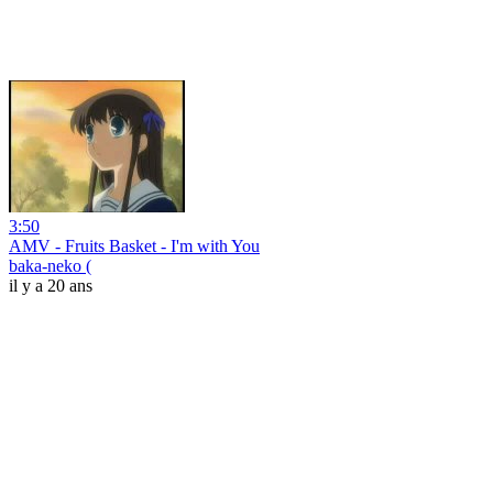
3:50
AMV - Fruits Basket - I'm with You
baka-neko (
il y a 20 ans