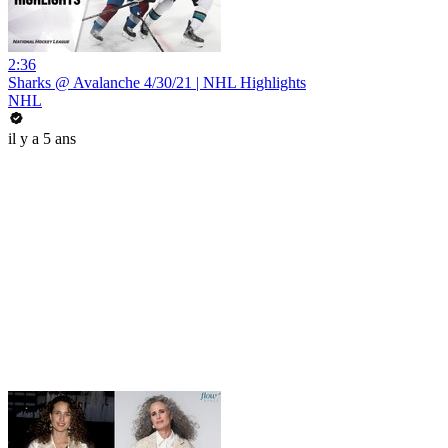
2:36
Sharks @ Avalanche 4/30/21 | NHL Highlights
NHL
il y a 5 ans