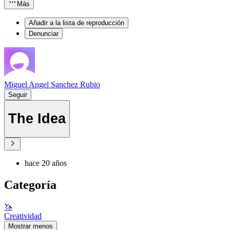
Más
Añadir a la lista de reproducción
Denunciar
Miguel Angel Sanchez Rubio
Seguir
The Idea
hace 20 años
Categoría
🦄
Creatividad
Mostrar menos