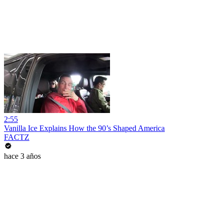
2:55
Vanilla Ice Explains How the 90’s Shaped America
FACTZ
hace 3 años