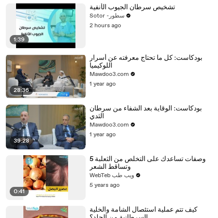
تشخيص سرطان الجيوب الأنفية
Sotor -سطور
2 hours ago
1:39
بودكاست: كل ما تحتاج معرفته عن أسرار
اللوكيميا
Mawdoo3.com
1 year ago
28:36
بودكاست: الوقاية بعد الشفاء من سرطان
الثدي
Mawdoo3.com
1 year ago
39:28
5 وصفات تساعدك على التخلص من الثعلبة
وتساقط الشعر
WebTeb ويب طب
5 years ago
0:41
كيف تتم عملية استئصال الشامة والخلية
السرطانية من الجلد؟