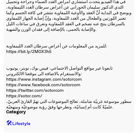
في هذا الفيديو يتحدث استشاري أمراض الغدد الصماء وجراحة وتجميل
الثدي الدكتور سليمان الحوراني عن أعراض سرطان الغدد الليمفاوية،
ويوضح في البداية أنَّ العقد والأوعية اللمفاوية تنتشر في كافة الجسم وكما
تعتبر اللوزتين والطحال من الغدد اللمفاوية، وإنَّ إصابة الجهاز اللمفاوي
بالسرطان ينتج عنه تضخم في العقد اللمفاوية وتعرق في ساعات الليل
والإصابة بالحمى، بالإضافة إلى فقدان الوزن والشهية.
للمزيد من المعلومات عن أعراض سرطان الغدد الليمفاوية:
https://bit.ly/2M0X3h5
تابعونا عبر مواقع التواصل الاجتماعي: فيس بوك، تويتر، يوتيوب
والانستغرام بالاضافة الى موقعنا الالكتروني:
https://www.instagram.com/sotorcom
https://www.facebook.com/sotorcom
https://twitter.com/sotorcom
https://sotor.com/
سطور موسوعة عربيّة شاملة، تعالج الموضوعات التي تهمّ القارئ العربيّ،
علميّةً كانت أم إنسانيّة، وتطرحها وفقَ رؤية موضوعيّة ومنهجيّة.
Category
🛠️
Lifestyle