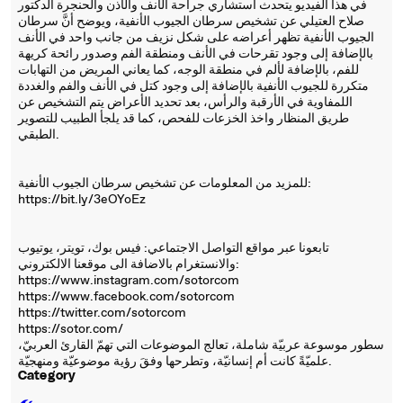
في هذا الفيديو يتحدث استشاري جراحة الأنف والأذن والحنجرة الدكتور
صلاح العتيلي عن تشخيص سرطان الجيوب الأنفية، ويوضح أنَّ سرطان
الجيوب الأنفية تظهر أعراضه على شكل نزيف من جانب واحد في الأنف
بالإضافة إلى وجود تقرحات في الأنف ومنطقة الفم وصدور رائحة كريهة
للفم، بالإضافة لألم في منطقة الوجه، كما يعاني المريض من التهابات
متكررة للجيوب الأنفية بالإضافة إلى وجود كتل في الأنف والفم والغددة
اللمفاوية في الأرقبة والرأس، بعد تحديد الأعراض يتم التشخيص عن
طريق المنظار واخذ الخزعات للفحص، كما قد يلجأ الطبيب للتصوير
الطبقي.
للمزيد من المعلومات عن تشخيص سرطان الجيوب الأنفية:
https://bit.ly/3eOYoEz
تابعونا عبر مواقع التواصل الاجتماعي: فيس بوك، تويتر، يوتيوب
والانستغرام بالاضافة الى موقعنا الالكتروني:
https://www.instagram.com/sotorcom
https://www.facebook.com/sotorcom
https://twitter.com/sotorcom
https://sotor.com/
سطور موسوعة عربيّة شاملة، تعالج الموضوعات التي تهمّ القارئ العربيّ،
علميّةً كانت أم إنسانيّة، وتطرحها وفقَ رؤية موضوعيّة ومنهجيّة.
Category