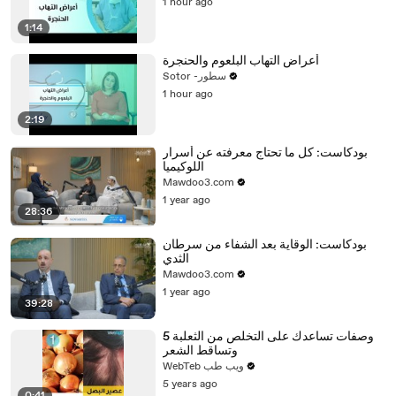
1 hour ago
1:14
أعراض التهاب البلعوم والحنجرة
Sotor -سطور
1 hour ago
2:19
بودكاست: كل ما تحتاج معرفته عن أسرار
اللوكيميا
Mawdoo3.com
1 year ago
28:36
بودكاست: الوقاية بعد الشفاء من سرطان
الثدي
Mawdoo3.com
1 year ago
39:28
5 وصفات تساعدك على التخلص من الثعلبة
وتساقط الشعر
WebTeb ويب طب
5 years ago