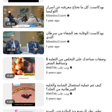
بودكاست: كل ما تحتاج معرفته عن أسرار
اللوكيميا
Mawdoo3.com
1 year ago
28:36
بودكاست: الوقاية بعد الشفاء من سرطان
الثدي
Mawdoo3.com
1 year ago
39:28
5 وصفات تساعدك على التخلص من الثعلبة
وتساقط الشعر
WebTeb ويب طب
5 years ago
0:41
كيف تتم عملية استئصال الشامة والخلية
السرطانية من الجلد؟
WebTeb ويب طب
5 years ago
1:00
تطور نظر الرضيع منذ الولادة حتى السنة