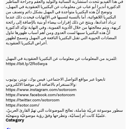
في هذا الفيديو تتحدث استشارية النسائية والتوليد والعقم وجراحة المناظير
الدكتورة أنديرا أبو عناب عن معلومات عن البكتيريا العنقودية في المهبل،
وتوضح أنَّ هذه البكتيريا متواجدة في المهبل بشكل دائم وتصنف من
البكتيريا اللاهوائية، أما بالنسبة لتسببها في الالتهابات فيحدث ذلك عندما
تزداد أعدادها، وينتج عن ذلك إفرازات بيضاء أو بنية بالإضافة إلى رائحة
كريهة، ويتم معالجتها من خلال الأدوية الفموية، وفي النهاية تؤكد الدكتورة
أنَّ هذه البكتيريا سببها لست العدوى ومن أهم أسباب ظهورها تناول
المضادات الحيوية التي تقتل البكتيريا النافعة في المهبل وتسمح لظهور
أعراض البكتيريا العنقودية.
للمزيد من المعلومات عن معلومات عن البكتيريا العنقودية في المهبل:
https://bit.ly/2Ro5wya
تابعونا عبر مواقع التواصل الاجتماعي: فيس بوك، تويتر، يوتيوب
والانستغرام بالاضافة الى موقعنا الالكتروني:
https://www.instagram.com/sotorcom
https://www.facebook.com/sotorcom
https://twitter.com/sotorcom
https://sotor.com/
سطور موسوعة عربيّة شاملة، تعالج الموضوعات التي تهمّ القارئ العربيّ،
علميّةً كانت أم إنسانيّة، وتطرحها وفقَ رؤية موضوعيّة ومنهجيّة.
Category