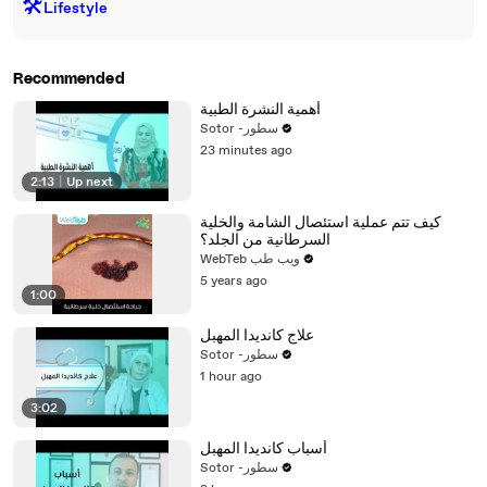
🛠️
Lifestyle
Recommended
أهمية النشرة الطبية
Sotor -سطور
23 minutes ago
2:13
|
Up next
كيف تتم عملية استئصال الشامة والخلية
السرطانية من الجلد؟
WebTeb ويب طب
5 years ago
1:00
علاج كانديدا المهبل
Sotor -سطور
1 hour ago
3:02
أسباب كانديدا المهبل
Sotor -سطور