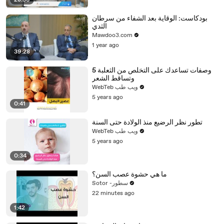
28:36
بودكاست: الوقاية بعد الشفاء من سرطان
الثدي
Mawdoo3.com
1 year ago
39:28
5 وصفات تساعدك على التخلص من الثعلبة
وتساقط الشعر
WebTeb ويب طب
5 years ago
0:41
تطور نظر الرضيع منذ الولادة حتى السنة
WebTeb ويب طب
5 years ago
0:34
ما هي حشوة عصب السن؟
Sotor -سطور
22 minutes ago
1:42