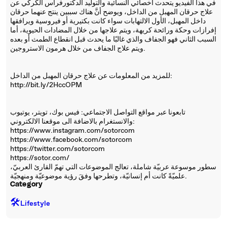
في هذا الفيديو يتحدث أخصائي النسائية والتوليد الدكتورفراس الكركي عن
علاج حرقان المهبل من الداخل، ويوضح أنَّ هناك سببين ينتج عنهما حرقان
داخل المهبل، الأول الالتهابات سواء كانت بكتيرية أو فيروسية ويرافقها
إفرازات وحكة ورائحة كريهة، ويتم علاجها من خلال المضادات الحيوية، أما
السبب الثاني فهو الجفاف والذي غالبًا ما يحدث قبل انقطاع الطمث أو بعده
ويتم علاج الجفاف من خلال هرمون الاستروجين.
للمزيد من المعلومات عن علاج حرقان المهبل من الداخل:
http://bit.ly/2HccOPM
تابعونا عبر مواقع التواصل الاجتماعي: فيس بوك، تويتر، يوتيوب
والانستغرام بالاضافة الى موقعنا الالكتروني:
https://www.instagram.com/sotorcom
https://www.facebook.com/sotorcom
https://twitter.com/sotorcom
https://sotor.com/
سطور موسوعة عربيّة شاملة، تعالج الموضوعات التي تهمّ القارئ العربيّ،
علميّةً كانت أم إنسانيّة، وتطرحها وفقَ رؤية موضوعيّة ومنهجيّة.
Category
🛠️
Lifestyle