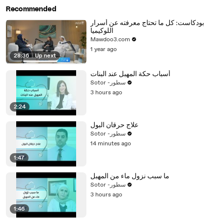
Recommended
بودكاست: كل ما تحتاج معرفته عن أسرار
اللوكيميا
Mawdoo3.com
1 year ago
28:36
|
Up next
أسباب حكة المهبل عند البنات
Sotor -سطور
3 hours ago
2:24
علاج حرقان البول
Sotor -سطور
14 minutes ago
1:47
ما سبب نزول ماء من المهبل
Sotor -سطور
3 hours ago
1:46