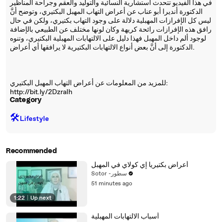
في هذا الفيديو تتحدث استشارية النسائية والتوليد والعقم وجراحة المناظير
الدكتورة أنديرا أبو عناب عن أعراض التهاب المهبل البكتيري، وتوضح أنَّ
ليس كل الإفرازات المهبلية دلالة على وجود التهاب بكتيري، ولكن في حال
رافق هذه الإفرازات رائحة كريهة وكان لونها مختلف عن الطبيعي بالإضافة
لوجود ألم داخل المهبل فهذا دليل على الالتهابات المهبلية البكتيري، وتنوه
الدكتورة إلى أنَّ بعض أنواع الالتهابات البكتيرية لا يرافقها أي أعراض.
للمزيد من المعلومات عن أعراض التهاب المهبل البكتيري:
http://bit.ly/2DzraIh
Category
🛠️
Lifestyle
Recommended
أعراض بكتيريا إي كولاي في المهبل
Sotor -سطور
51 minutes ago
1:22
|
Up next
أسباب الالتهابات المهبلية