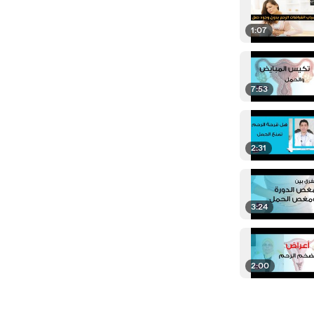
1:07
7:53
2:31
3:24
2:00