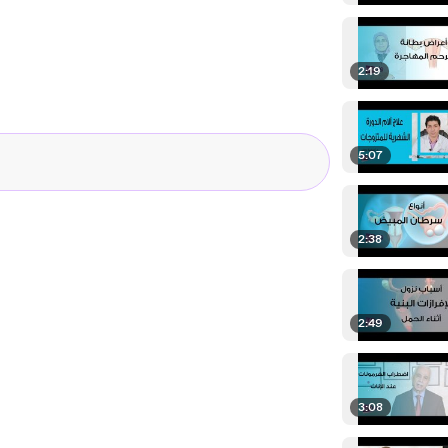
2:19
5:07
2:38
2:49
3:08