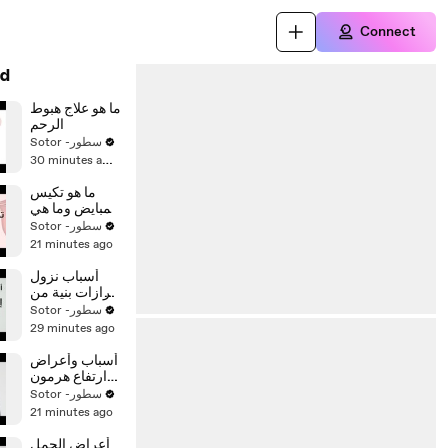
Connect
d
ما هو علاج هبوط
الرحم
Sotor -سطور
30 minutes ago
ما هو تكيس
المبايض وما هي
العوامل المسببة
Sotor -سطور
له
21 minutes ago
أسباب نزول
إفرازات بنية من
المهبل
Sotor -سطور
29 minutes ago
أسباب وأعراض
ارتفاع هرمون
الحليب قبل
Sotor -سطور
الدورة
21 minutes ago
أعراض الحمل