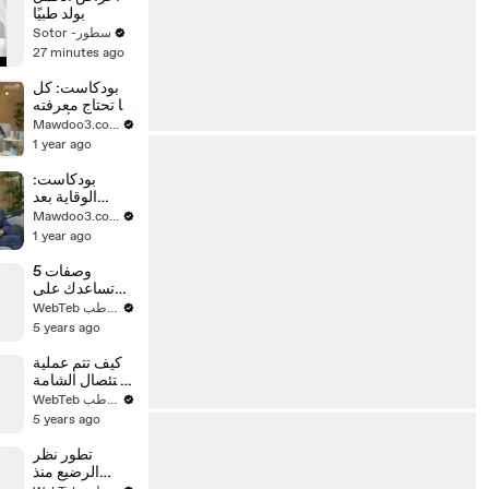
بولد طبيًا
Sotor -سطور
27 minutes ago
بودكاست: كل
ما تحتاج معرفته
عن أسرار
Mawdoo3.com
اللوكيميا
1 year ago
بودكاست:
الوقاية بعد
الشفاء من
Mawdoo3.com
سرطان الثدي
1 year ago
5 وصفات
تساعدك على
التخلص من
WebTeb ويب طب
الثعلبة وتساقط
5 years ago
الشعر
كيف تتم عملية
استئصال الشامة
والخلية
WebTeb ويب طب
السرطانية من
5 years ago
الجلد؟
تطور نظر
الرضيع منذ