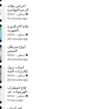
أعراض بطانة
الرحم المهاجرة
Sotor -سطور
21 minutes ago
علاج آلام الدورة
الشهرية
للمتزوجات
Sotor -سطور
28 minutes ago
أنواع سرطان
المبيض
Sotor -سطور
26 minutes ago
أسباب نزول
الإفرازات البنية
أثناء الحمل
Sotor -سطور
29 minutes ago
علاج اضطراب
الهرمونات عند
الإناث
Sotor -سطور
2 hours ago
أهم أسباب