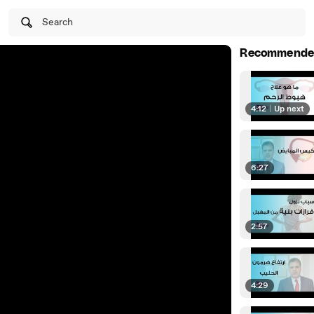
Search
Recommende
4:12
|
Up next
6:27
2:57
4:29