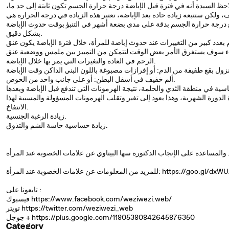
حظ السيدة أنه في فترة قبل الإباضة درجة حرارة الجسم تكون ثابتة إلى حد ما،
ولكن ستتبعه زيادة حادة بعد الإباضة، تعتبر هذه الزيادة في درجة الحرارة هي
ع درجة حرارة الجسم بدقة على مدى بضعة أشهر في التنبؤ بوقت حدوث الإباضة
بشكل دقيق.
بعدد كبير من التغييرات عند حدوث إباضة للمرأة، خلال فترة الإباضة يكون عنق
م النساء سوف يستغرق الأمر بعض الوقت لتتمكن من التمييز بين ملمس ووضعية عنق
الرحم في العادة والتغيرات التي يمر بها خلال الإباضة.
ألم خفيف في أسفل البطن: أو على جانب واحد من الحوض.
 الدورة الشهرية، وهذا يعود إلى تغير وتقلب الهرمونات المسؤولة والمسببة لهذا
الانتفاخ.
زيادة الرغبة الجنسية.
زيادة حساسية حاسة الشم والتذوق.
من المعلومات عن علامات الخصوبة عند المرأة: https://goo.gl/dxWUJC
تابعونا على :
فيسبوك https://www.facebook.com/weziwezi.web/
تويتر https://twitter.com/weziwezi_web
جوجل + https://plus.google.com/11805380842645876350
Category