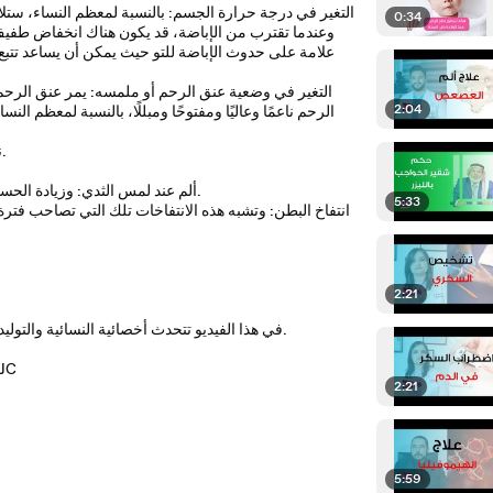
التغير في درجة حرارة الجسم: بالنسبة لمعظم النساء، ستلا
0:34
وعندما تقترب من الإباضة، قد يكون هناك انخفاض طفيف، 
علامة على حدوث الإباضة للتو حيث يمكن أن يساعد تتب
التغير في وضعية عنق الرحم أو ملمسه: يمر عنق الرحم 
2:04
الرحم ناعمًا وعاليًا ومفتوحًا ومبللًا، بالنسبة لمعظ
نزول بقع طفيفة من الدم: أو إفرازات مصبوغة باللون البني الداكن وقت الإباضة.
ألم عند لمس الثدي: وزيادة الحساسية في منطقة الثدي والحلمة، نتيجة الهرمونات التي تندفع قبل الإباضة وبعدها.
5:33
انتفاخ البطن: وتشبه هذه الانتفاخات تلك التي تصاحب فترة
2:21
في هذا الفيديو تتحدث أخصائية النسائية والتوليد والمساعدة على الإنجاب الدكتورة سها البيتاوي عن علامات الخصوبة عند المرأة.
للمزيد 
2:21
5:59