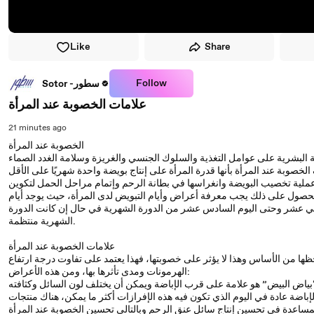
Like
Share
Follow
Sotor -سطور
علامات الخصوبة عند المرأة
21 minutes ago
الخصوبة عند المرأة
بة البشرية على عوامل التغذية والسلوك الجنسي والغريزة وسلامة الغدد الصماء
لخصوبة عند المرأة بأنها قدرة المرأة على إنتاج بويضة واحدة شهريًا على الأقل
ملية تخصيب البويضة وانغراسها في بطانة الرحم وإتمام مراحل الحمل لتكوين
لحصول على ذلك يجب معرفة أعراض وأيام التبويض لدى المرأة، حيث يوجد أيام
الثاني عشر وحتى اليوم السادس عشر من الدورة الشهرية في حال إن كانت الدورة
الشهرية منتظمة.
علامات الخصوبة عند المرأة
حظها من الأساس وهذا لا يؤثر على خصوبتها، فهذا يعتمد على تفاوت درجة ارتفاع
الهرمونات ومدى تأثرها بها، ومن هذه الأعراض:
بياض البيض” هو علامة على قرب الإباضة ويمكن أن يختلف لون السائل وكثافته
باضة عادة في اليوم الذي تكون فيه هذه الإفرازات أكثر ما يمكن، هناك منتجات