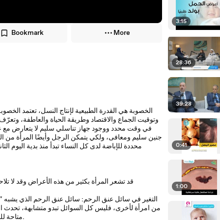
3:15
Bookmark
More
28:36
39:28
الخصوبة هي القدرة الطبيعية لإنتاج النسل، تعتمد الخصو
وتوقيت الجماع والاقتصاد وطريقة الحياة والعاطفة، وتعرّف ا
في وقت محدد ووجود جهاز تناسلي سليم لا يتعارض مع ع
جنين سليم ومعافى، ولكي يتمكن الرجل وأيضًا المرأة من ا
0:41
محددة للإباضة لدى كل النساء تبدأ منذ بدية اليوم 
قد تشعر المرأة بكثير من هذه الأعراض وقد لا تلا
1:00
التغير في سائل عنق الرحم: سائل عنق الرحم الذي يشبه “
من امرأة لأخرى، فليس كل السوائل تبدو متشابهة، تحدث الإ
متاحة للمساعدة في تحسين إنتاج سائل عنق الرحم وبالتالي تحسين الخصوبة عند المرأة.