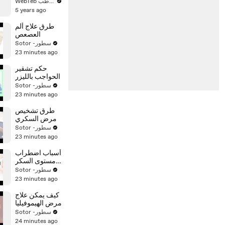
الولادة حتى
WebTeb ويب طب
السنة
5 years ago
طرق علاج ألم
العصعص
Sotor -سطور
23 minutes ago
حكم تشقير
الحواجب بالليزر
Sotor -سطور
23 minutes ago
طرق تشخيص
مرض السكري
Sotor -سطور
23 minutes ago
أسباب اضطراب
مستوى السكر
في الدم
Sotor -سطور
23 minutes ago
كيف يمكن علاج
مرض الهيموفيليا
Sotor -سطور
24 minutes ago