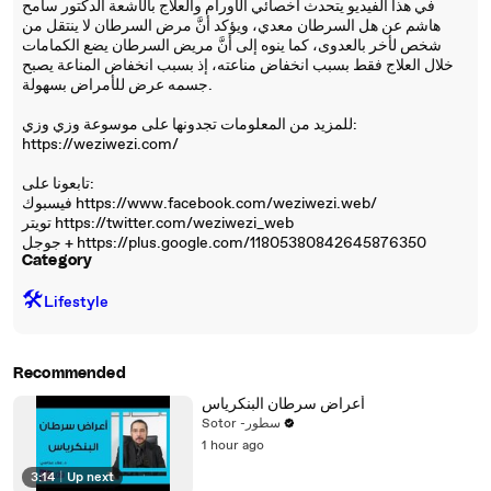
في هذا الفيديو يتحدث أخصائي الأورام والعلاج بالأشعة الدكتور سامح
هاشم عن هل السرطان معدي، ويؤكد أنَّ مرض السرطان لا ينتقل من
شخص لأخر بالعدوى، كما ينوه إلى أنَّ مريض السرطان يضع الكمامات
خلال العلاج فقط بسبب انخفاض مناعته، إذ بسبب انخفاض المناعة يصبح
جسمه عرض للأمراض بسهولة.
للمزيد من المعلومات تجدونها على موسوعة وزي وزي:
https://weziwezi.com/
تابعونا على:
فيسبوك https://www.facebook.com/weziwezi.web/
تويتر https://twitter.com/weziwezi_web
جوجل + https://plus.google.com/11805380842645876350
Category
🛠️
Lifestyle
Recommended
أعراض سرطان البنكرياس
Sotor -سطور
1 hour ago
3:14
|
Up next