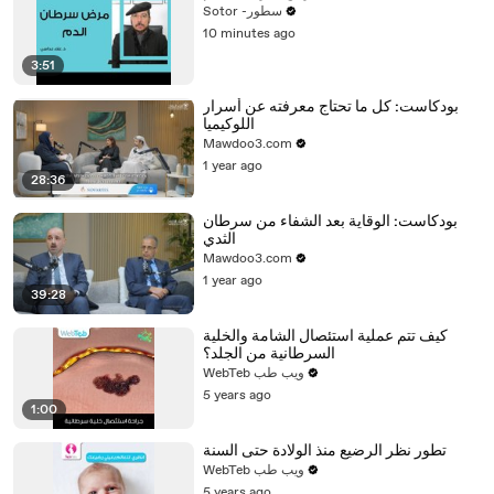
Sotor -سطور
10 minutes ago
3:51
بودكاست: كل ما تحتاج معرفته عن أسرار
اللوكيميا
Mawdoo3.com
1 year ago
28:36
بودكاست: الوقاية بعد الشفاء من سرطان
الثدي
Mawdoo3.com
1 year ago
39:28
كيف تتم عملية استئصال الشامة والخلية
السرطانية من الجلد؟
WebTeb ويب طب
5 years ago
1:00
تطور نظر الرضيع منذ الولادة حتى السنة
WebTeb ويب طب
5 years ago