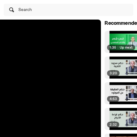
Search
Recommende
1:35
|
Up next
3:20
4:53
2:32