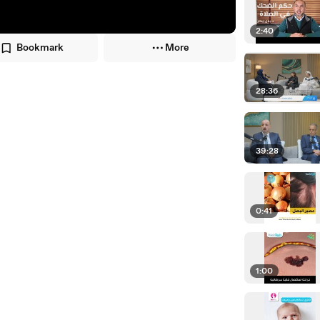
2:40
Bookmark
More
28:36
39:28
0:41
1:00