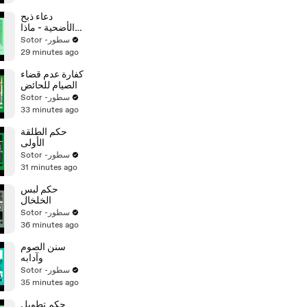
دعاء ذبح
الأضحية - ماذا
يقال عند ذبح
Sotor -سطور
الأضحية
29 minutes ago
كفارة عدم قضاء
الصيام للحائض
Sotor -سطور
33 minutes ago
حكم الطلقة
الأولى
Sotor -سطور
31 minutes ago
حكم لبس
الخلخال
Sotor -سطور
36 minutes ago
سنن الصوم
وآدابه
Sotor -سطور
35 minutes ago
حكم تطويل