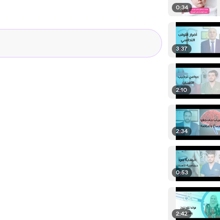
0:34
3:37
2:10
2:34
0:53
2:42