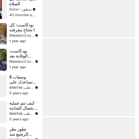
الصلاة
Sotor -سطور
40 minutes ago
بودكاست: كل
ما تحتاج معرفته
عن أسرار
Mawdoo3.com
اللوكيميا
1 year ago
بودكاست:
الوقاية بعد
الشفاء من
Mawdoo3.com
سرطان الثدي
1 year ago
5 وصفات
تساعدك على
التخلص من
WebTeb ويب طب
الثعلبة وتساقط
5 years ago
الشعر
كيف تتم عملية
استئصال الشامة
والخلية
WebTeb ويب طب
السرطانية من
5 years ago
الجلد؟
تطور نظر
الرضيع منذ