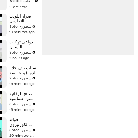
الولادة حتى
WebTeb ويب طب
السنة
5 years ago
أضرار اللولب
النحاسي
Sotor -سطور
19 minutes ago
دواعي تركيب
الأسنان
Sotor -سطور
2 hours ago
أسباب تلف خلايا
الدماغ وأعراضه
Sotor -سطور
19 minutes ago
نصائح للوقائية
من حساسية
الأسنان والتهاب
Sotor -سطور
اللثة
19 minutes ago
فوائد
الكورتيزون
وأشكاله
Sotor -سطور
20 minutes ago