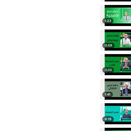
1:23
0:59
3:33
1:41
6:18