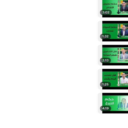
3:02
1:32
2:13
1:25
4:19