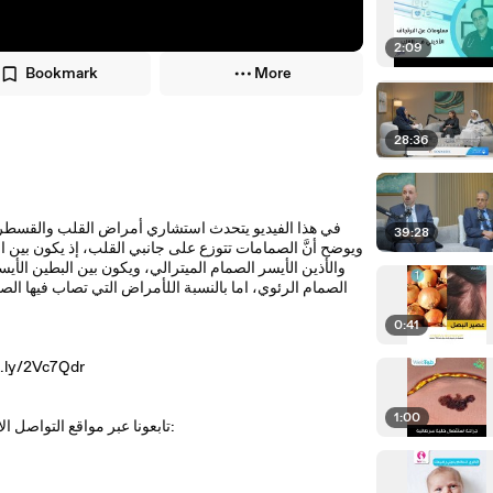
2:09
Bookmark
More
28:36
في هذا الفيديو يتحدث استشاري أمراض القلب والقسطرة 
39:28
ويوضح أنَّ الصمامات تتوزع على جانبي القلب، إذ يكون بين ال
والأذين الأيسر الصمام الميترالي، ويكون بين البطين الأي
الصمام الرئوي، اما بالنسبة اللأمراض التي تصاب فيها 
0:41
للمزيد من المعلومات عن ما هي صمامات القلب ا
1:00
تابعونا عبر مواقع التواصل الاجتماعي: فيس بوك، تويتر، يوتيوب والانستغرام بالاضافة الى موقعنا الالكتروني: