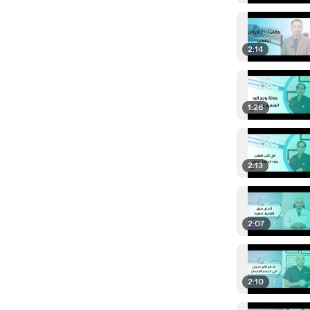
2:14
1:26
2:13
2:07
2:10