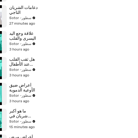
دعامات الشريان
التاجي
Sotor -سطور
27 minutes ago
علاقة وجع اليد
اليسرى والقلب
Sotor -سطور
3 hours ago
هل ثقب القلب
عند الأطفال
خطير
Sotor -سطور
3 hours ago
أعراض ضيق
الأوعية الدموية
Sotor -سطور
3 hours ago
ما هو أكبر
شريان في
الجسم الإنسان
Sotor -سطور
15 minutes ago
أعراض مرض