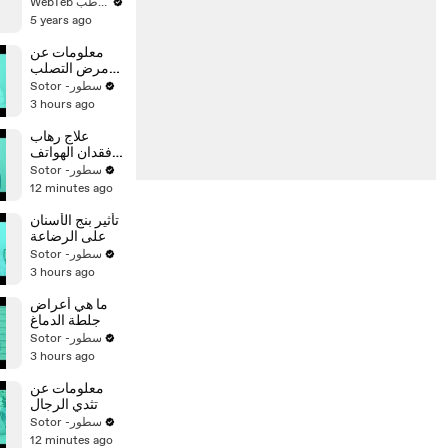
الولادة حتى
WebTeb ويب طب
السنة
5 years ago
معلومات عن
مرض التصلب
الحدبي
Sotor -سطور
3 hours ago
علاج رهاب
فقدان الهواتف
الذكية
Sotor -سطور
12 minutes ago
تأثير بنج الأسنان
على الرضاعة
Sotor -سطور
3 hours ago
ما هي أعراض
جلطة الدماغ
Sotor -سطور
3 hours ago
معلومات عن
تثدي الرجال
Sotor -سطور
12 minutes ago