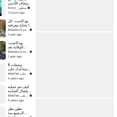
الارتجاف الأذيني
في القلب
Sotor -سطور
3 hours ago
بودكاست: كل
ما تحتاج معرفته
عن أسرار
Mawdoo3.com
اللوكيميا
1 year ago
بودكاست:
الوقاية بعد
الشفاء من
Mawdoo3.com
سرطان الثدي
1 year ago
5 وصفات
تساعدك على
التخلص من
WebTeb ويب طب
الثعلبة وتساقط
5 years ago
الشعر
كيف تتم عملية
استئصال الشامة
والخلية
WebTeb ويب طب
السرطانية من
5 years ago
الجلد؟
تطور نظر
الرضيع منذ