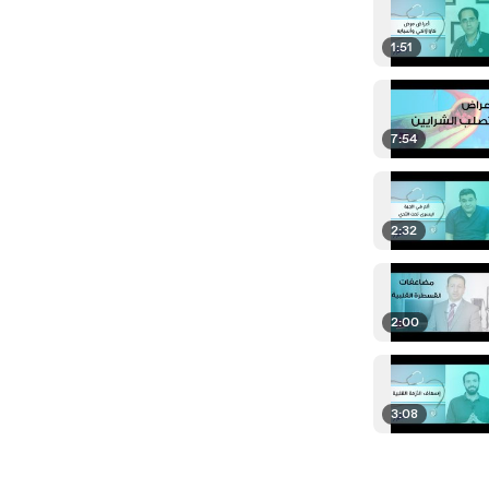
1:51
7:54
2:32
2:00
3:08