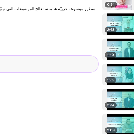
0:34
سطور موسوعة عربيّة شاملة، تعالج الموضوعات التي تهمّ القارئ العربيّ، علميّةً كانت أم إنسانيّة، وتطرحها وفقَ رؤية موضوعيّة ومنهجيّة.
2:43
1:40
1:25
2:34
2:09