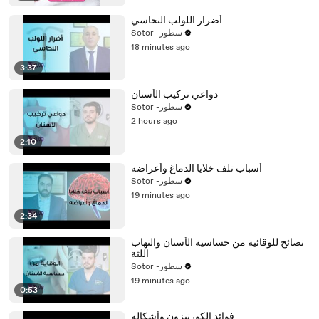
أضرار اللولب النحاسي
Sotor -سطور
18 minutes ago
3:37
دواعي تركيب الأسنان
Sotor -سطور
2 hours ago
2:10
أسباب تلف خلايا الدماغ وأعراضه
Sotor -سطور
19 minutes ago
2:34
نصائح للوقائية من حساسية الأسنان والتهاب
اللثة
Sotor -سطور
19 minutes ago
0:53
فوائد الكورتيزون وأشكاله