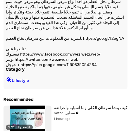
سرطان نخاع العظم هو أحد أنواع مرض السرطان وهو مرض خبيث تنمو
فيه خلايا جسم الإنسان بشكل غير طبيعي، فيهاجم أماكن تصنيع الخلايا،
ويفتك بها بدلا من أن تنمو خلايا طبيعية، تنمو خلايا خبيثة وتتكاثر وإذا
انتشرت في أنحاء الجسم المختلفة يصعب السيطرة عليها و تؤدي بالإنسان
إلى الوفاة في كثير من الأحيان، وفي هذا الفيديو يتحدث استشاري الدم
والأورام الدكتور علاء عداسي عن سرطان نخاع العظم.
للمزيد من المعلومات عن سرطان نخاع العظم: https://goo.gl/f2egNA
تابعونا على :
فيسبوك https://www.facebook.com/weziwezi.web/
تويتر https://twitter.com/weziwezi_web
جوجل + https://plus.google.com/1180538084264
Category
🛠️
Lifestyle
Recommended
كيف ينشأ سرطان الكلى وما أسبابه وأعراضه
Sotor -سطور
1 hour ago
2:21
|
Up next