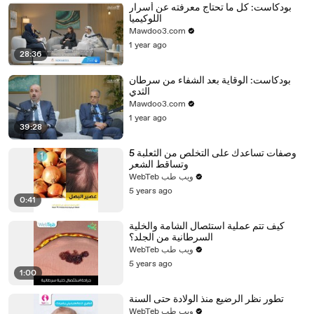
بودكاست: كل ما تحتاج معرفته عن أسرار
اللوكيميا
Mawdoo3.com
1 year ago
28:36
بودكاست: الوقاية بعد الشفاء من سرطان
الثدي
Mawdoo3.com
1 year ago
39:28
5 وصفات تساعدك على التخلص من الثعلبة
وتساقط الشعر
WebTeb ويب طب
5 years ago
0:41
كيف تتم عملية استئصال الشامة والخلية
السرطانية من الجلد؟
WebTeb ويب طب
5 years ago
1:00
تطور نظر الرضيع منذ الولادة حتى السنة
WebTeb ويب طب