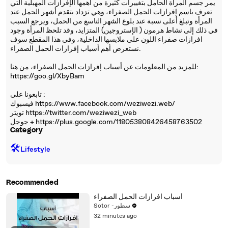
يمر جسم المرأة الحامل بتغييرات كثيرة من أهمها الإفرازات المهبلية التي
تعرف باسم إفرازات الحمل الصفراء، وهي تزداد بتقدم أشهر الحمل عند
المرأة وتبلغ أعلى نسبة عند بلوغ الشهر التاسع من الحمل، ويرجع السبب
في ذلك إلى نشاط هرمون ( الإستروجين) المتزايد، وقد تلحظ المرأة وجود
افرازات صفراء اللون على ملابسها الداخلية، وفي هذا المقطع سوف
نستعرض أهم أسباب إفرازات الحمل الصفراء.
للمزيد من المعلومات عن أسباب إفرازات الحمل الصفراء، من هنا:
https://goo.gl/XbyBam
تابعونا على :
فيسبوك https://www.facebook.com/weziwezi.web/
تويتر https://twitter.com/weziwezi_web
جوجل + https://plus.google.com/118053808426458763502
Category
🛠️
Lifestyle
Recommended
أسباب افرازات الحمل الصفراء
Sotor -سطور
32 minutes ago