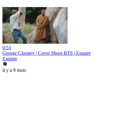
0:53
George Clooney | Cover Shoot BTS | Esquire
Esquire
il y a 9 mois