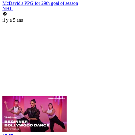
McDavid's PPG for 29th goal of season
NHL
il y a 5 ans