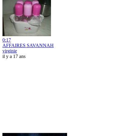
0:17
AFFAIRES SAVANNAH
virginie
il y a 17 ans