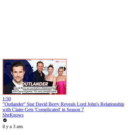
1:50
"Outlander" Star David Berry Reveals Lord John's Relationship
with Claire Gets 'Complicated' in Season 7
SheKnows
il y a 3 ans