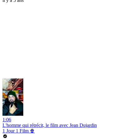
il y a 5 ans
1:06
L'homme qui rétrécit, le film avec Jean Dujardin
1 Jour 1 Film 🍿