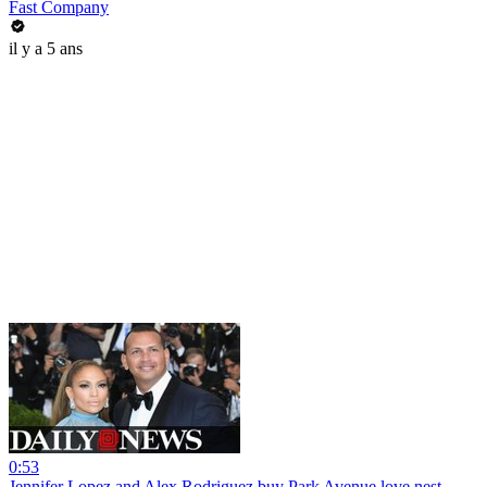
Fast Company
il y a 5 ans
0:53
Jennifer Lopez and Alex Rodriguez buy Park Avenue love nest