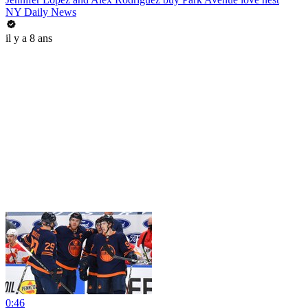
NY Daily News
il y a 8 ans
0:46