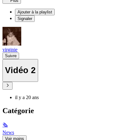
Plus
Ajouter à la playlist
Signaler
virginie
Suivre
Vidéo 2
il y a 20 ans
Catégorie
🗞
News
Voir moins