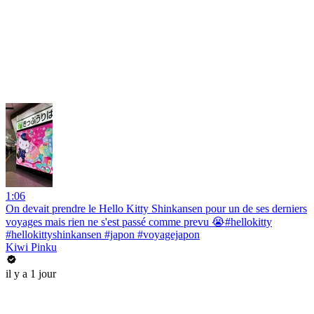
1:06
On devait prendre le Hello Kitty Shinkansen pour un de ses derniers
voyages mais rien ne s'est passé comme prevu 😭#hellokitty
#hellokittyshinkansen #japon #voyagejapon
Kiwi Pinku
il y a 1 jour