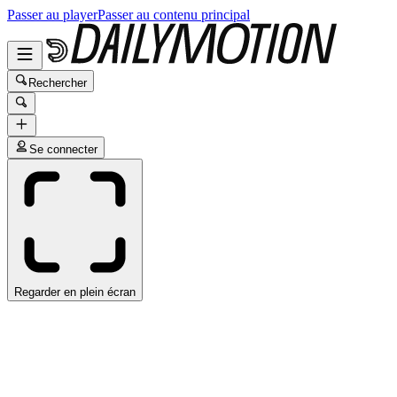
Passer au player
Passer au contenu principal
Rechercher
Se connecter
Regarder en plein écran