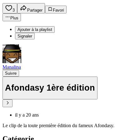
3
Partager
Favori
Plus
Ajouter à la playlist
Signaler
Manalina
Suivre
Afondasy 1ère édition
il y a 20 ans
Le clip de la toute première édition du fameux Afondasy.
Catégorie