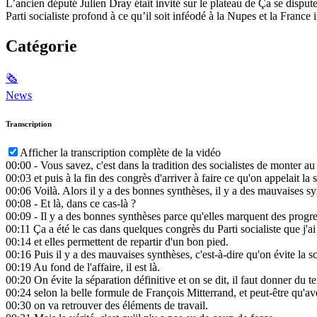
L’ancien député Julien Dray était invité sur le plateau de Ça se disput
Parti socialiste profond à ce qu’il soit inféodé à la Nupes et la France
Catégorie
🗞
News
Transcription
Afficher la transcription complète de la vidéo
00:00
- Vous savez, c'est dans la tradition des socialistes de monter au
00:03
et puis à la fin des congrès d'arriver à faire ce qu'on appelait la 
00:06
Voilà. Alors il y a des bonnes synthèses, il y a des mauvaises sy
00:08
- Et là, dans ce cas-là ?
00:09
- Il y a des bonnes synthèses parce qu'elles marquent des progre
00:11
Ça a été le cas dans quelques congrès du Parti socialiste que j'a
00:14
et elles permettent de repartir d'un bon pied.
00:16
Puis il y a des mauvaises synthèses, c'est-à-dire qu'on évite la sc
00:19
Au fond de l'affaire, il est là.
00:20
On évite la séparation définitive et on se dit, il faut donner du 
00:24
selon la belle formule de François Mitterrand, et peut-être qu'av
00:30
on va retrouver des éléments de travail.