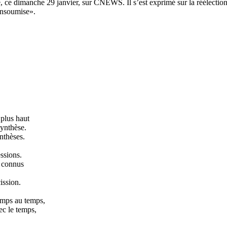
e, ce dimanche 29 janvier, sur CNEWS. Il s’est exprimé sur la réélection
 insoumise».
 plus haut
synthèse.
nthèses.
ssions.
i connus
ission.
temps au temps,
ec le temps,