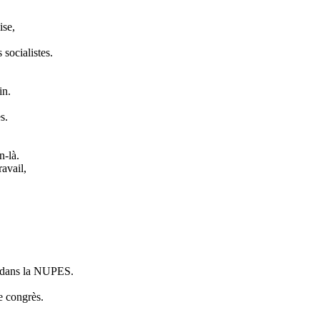
ise,
socialistes.
in.
s.
n-là.
ravail,
s dans la NUPES.
e congrès.