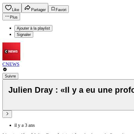
Like
Partager
Favori
Plus
Ajouter à la playlist
Signaler
CNEWS
Suivre
Julien Dray : «Il y a eu une prof
il y a 3 ans