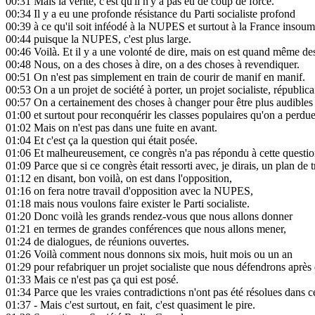
00:31
Mais la vérité, c'est qu'il n'y a pas eu de coup de force.
00:34
Il y a eu une profonde résistance du Parti socialiste profond
00:39
à ce qu'il soit inféodé à la NUPES et surtout à la France insoum
00:44
puisque la NUPES, c'est plus large.
00:46
Voilà. Et il y a une volonté de dire, mais on est quand même des 
00:48
Nous, on a des choses à dire, on a des choses à revendiquer.
00:51
On n'est pas simplement en train de courir de manif en manif.
00:53
On a un projet de société à porter, un projet socialiste, républica
00:57
On a certainement des choses à changer pour être plus audibles
01:00
et surtout pour reconquérir les classes populaires qu'on a perdue
01:02
Mais on n'est pas dans une fuite en avant.
01:04
Et c'est ça la question qui était posée.
01:06
Et malheureusement, ce congrès n'a pas répondu à cette questio
01:09
Parce que si ce congrès était ressorti avec, je dirais, un plan de t
01:12
en disant, bon voilà, on est dans l'opposition,
01:16
on fera notre travail d'opposition avec la NUPES,
01:18
mais nous voulons faire exister le Parti socialiste.
01:20
Donc voilà les grands rendez-vous que nous allons donner
01:21
en termes de grandes conférences que nous allons mener,
01:24
de dialogues, de réunions ouvertes.
01:26
Voilà comment nous donnons six mois, huit mois ou un an
01:29
pour refabriquer un projet socialiste que nous défendrons aprè
01:33
Mais ce n'est pas ça qui est posé.
01:34
Parce que les vraies contradictions n'ont pas été résolues dans c
01:37
- Mais c'est surtout, en fait, c'est quasiment le pire.