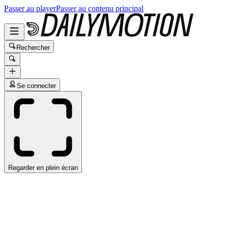
Passer au player
Passer au contenu principal
Rechercher
Se connecter
Regarder en plein écran