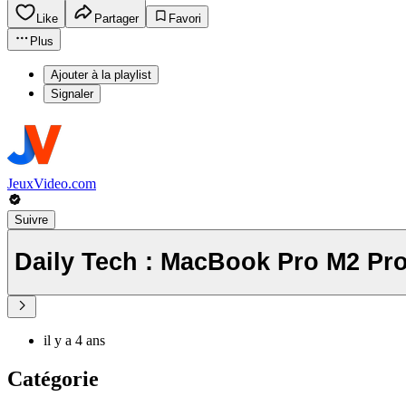
Like
Partager
Favori
Plus
Ajouter à la playlist
Signaler
JeuxVideo.com
Suivre
Daily Tech : MacBook Pro M2 Pr
il y a 4 ans
Catégorie