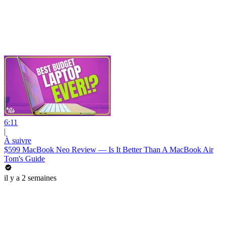
6:11
|
À suivre
$599 MacBook Neo Review — Is It Better Than A MacBook Air
Tom's Guide
il y a 2 semaines