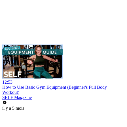
12:53
How to Use Basic Gym Equipment (Beginner's Full Body
Workout)
SELF Magazine
il y a 5 mois