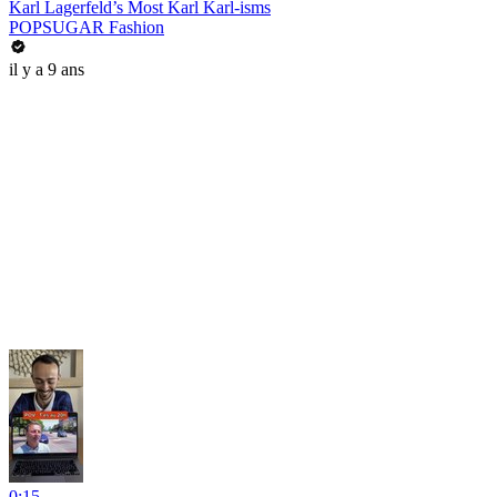
Karl Lagerfeld’s Most Karl Karl-isms
POPSUGAR Fashion
il y a 9 ans
0:15