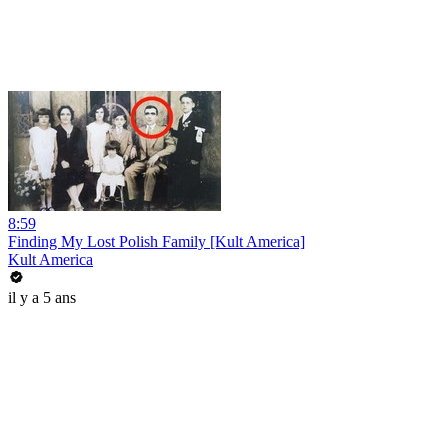
8:59
Finding My Lost Polish Family [Kult America]
Kult America
il y a 5 ans