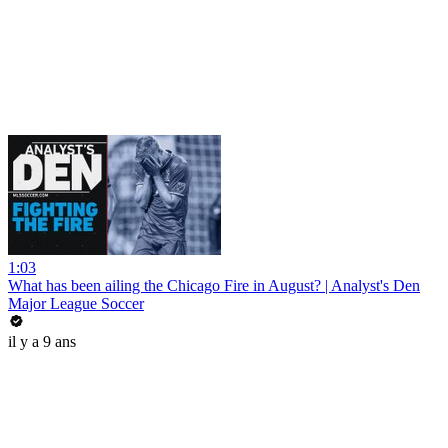
1:03
What has been ailing the Chicago Fire in August? | Analyst's Den
Major League Soccer
il y a 9 ans