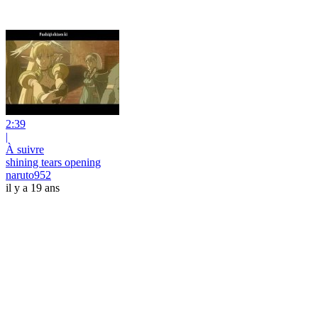
2:39
|
À suivre
shining tears opening
naruto952
il y a 19 ans