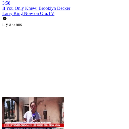
3:58
If You Only Knew: Brooklyn Decker
Larry King Now on Ora.TV
il y a 6 ans