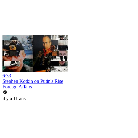
6:33
Stephen Kotkin on Putin's Rise
Foreign Affairs
il y a 11 ans