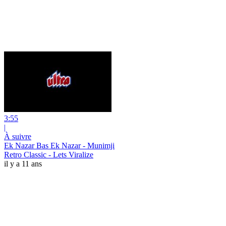
3:55
|
À suivre
Ek Nazar Bas Ek Nazar - Munimji
Retro Classic - Lets Viralize
il y a 11 ans