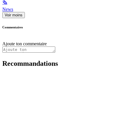
🗞
News
Voir moins
Commentaires
Ajoute ton commentaire
Recommandations