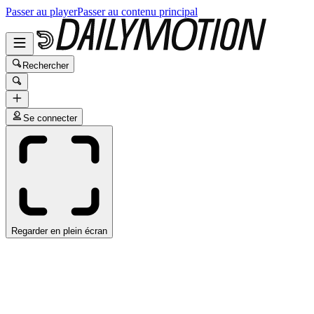
Passer au player
Passer au contenu principal
Rechercher
Se connecter
Regarder en plein écran