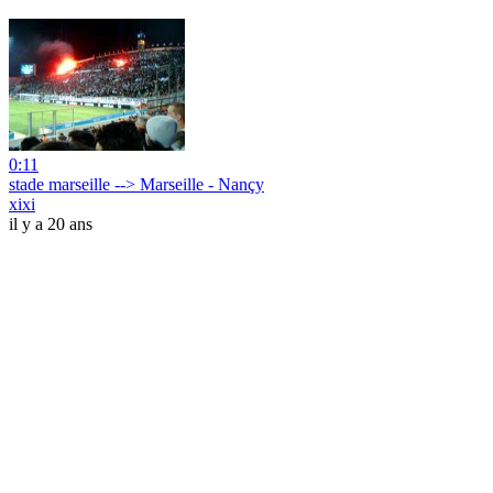
0:11
stade marseille --> Marseille - Nançy
xixi
il y a 20 ans