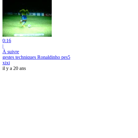
0:16
|
À suivre
gestes techniques Ronaldinho pes5
xixi
il y a 20 ans