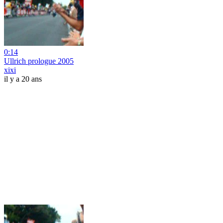
0:14
Ullrich prologue 2005
xixi
il y a 20 ans