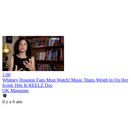
1:00
Whitney Houston Fans Must Watch! Music Titans Weigh In On Her
Iconic Hits In REELZ Doc
OK Magazine
il y a 6 ans