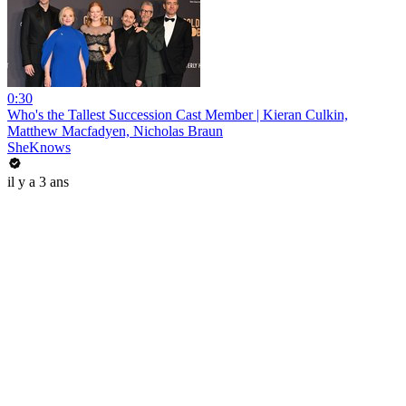
0:30
Who's the Tallest Succession Cast Member | Kieran Culkin,
Matthew Macfadyen, Nicholas Braun
SheKnows
il y a 3 ans