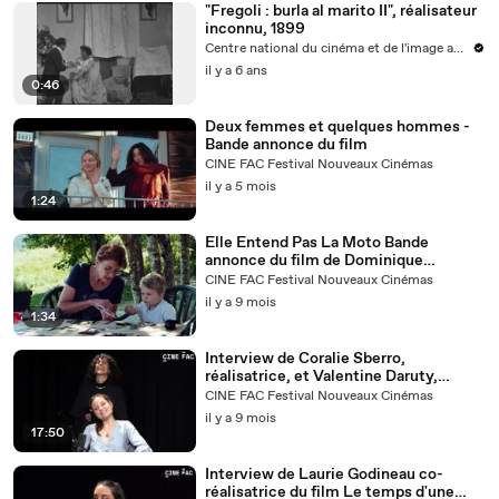
"Fregoli : burla al marito II", réalisateur
inconnu, 1899
Centre national du cinéma et de l'image animée
il y a 6 ans
0:46
Deux femmes et quelques hommes -
Bande annonce du film
CINE FAC Festival Nouveaux Cinémas
il y a 5 mois
1:24
Elle Entend Pas La Moto Bande
annonce du film de Dominique
Fischbach
CINE FAC Festival Nouveaux Cinémas
il y a 9 mois
1:34
Interview de Coralie Sberro,
réalisatrice, et Valentine Daruty,
comédienne, du film Les points
CINE FAC Festival Nouveaux Cinémas
aveugles
il y a 9 mois
17:50
Interview de Laurie Godineau co-
réalisatrice du film Le temps d'une