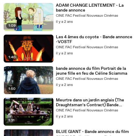
ADAM CHANGE LENTEMENT - La
bande annonce
CINE FAC Festival Nouveaux Cinémas
il y a 2 ans
1:09
Les 4 âmes du coyote - Bande annonce
-VOSTF
CINE FAC Festival Nouveaux Cinémas
il y a 2 ans
1:40
bande annonce du film Portrait de la
jeune fille en feu de Céline Sciamma
CINE FAC Festival Nouveaux Cinémas
il y a 2 ans
1:50
Meurtre dans un jardin anglais (The
Draughtsman’s Contract) Bande
annonce
CINE FAC Festival Nouveaux Cinémas
il y a 2 ans
1:31
BLUE GIANT - Bande annonce du film