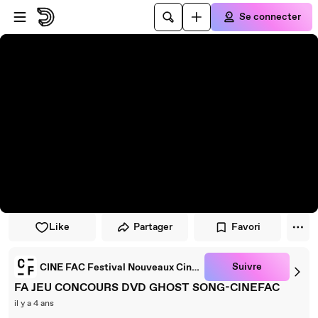
Passer au player
Passer au contenu principal
Se connecter
Like
Partager
Favori
Suivre
CINE FAC Festival Nouveaux Cinémas
FA JEU CONCOURS DVD GHOST SONG-CINEFAC
il y a 4 ans