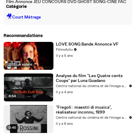
Film Annonce JEU CONCOURS DVD GHOST SONG-CINE FAC
Catégorie
🎥
Court Métrage
Recommandations
LOVE SONG Bande Annonce VF
FilmsActu
il y a 5 ans
2:31
|
À suivre
Analyse du film "Les Quatre cents
Coups" par Luna Guadano
Centre national du cinéma et de l'image animée
il y a 4 ans
4:54
"Fregoli : maestri di musica",
réalisateur inconnu, 1899
Centre national du cinéma et de l'image animée
il y a 6 ans
0:45