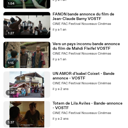
il y a 1 an
1:54
FANON bande annonce du film de
Jean-Claude Barny VOSTF
CINE FAC Festival Nouveaux Cinémas
il y a 1 an
1:27
Vers un pays inconnu bande annonce
du film de Mahdi Fleifel VOSTF
CINE FAC Festival Nouveaux Cinémas
il y a 1 an
1:15
UN AMOR d'Isabel Coixet - Bande
annonce - VOSTF
CINE FAC Festival Nouveaux Cinémas
il y a 2 ans
1:36
Totem de Lila Aviles - Bande-annonce
- VOSTF
CINE FAC Festival Nouveaux Cinémas
il y a 2 ans
1:37