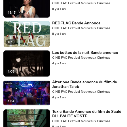
valse
CINE FAC Festival Nouveaux Cinémas
il y a 1 an
18:15
REDFLAG Bande Annonce
CINE FAC Festival Nouveaux Cinémas
il y a 1 an
0:18
Les bottes de la nuit Bande annonce
CINE FAC Festival Nouveaux Cinémas
il y a 1 an
1:08
Alterlove Bande annonce du film de
Jonathan Taieb
CINE FAC Festival Nouveaux Cinémas
il y a 1 an
1:24
Toxic Bande Annonce du film de Saulė
BLIUVAITÉ VOSTF
CINE FAC Festival Nouveaux Cinémas