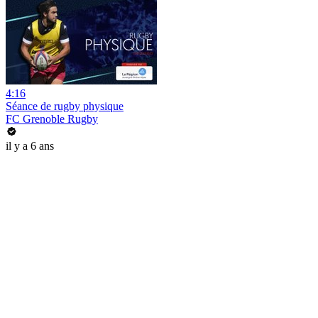
4:16
Séance de rugby physique
FC Grenoble Rugby
il y a 6 ans