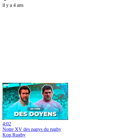
il y a 4 ans
4:02
Notre XV des papys du rugby
Kop Rugby