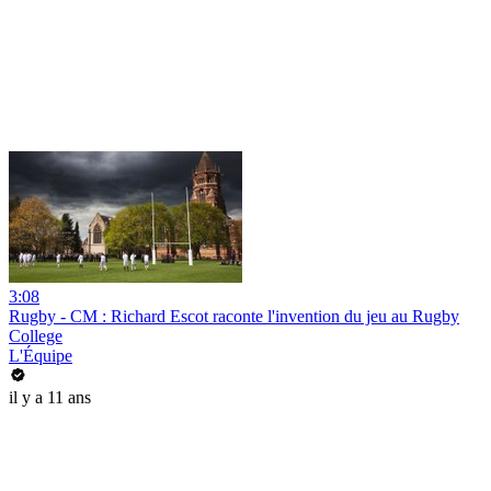
3:08
Rugby - CM : Richard Escot raconte l'invention du jeu au Rugby
College
L'Équipe
il y a 11 ans