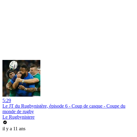
5:29
Le JT du Rugbynistère, épisode 6 - Coup de casque - Coupe du
monde de rugby
Le Rugbynistere
il y a 11 ans