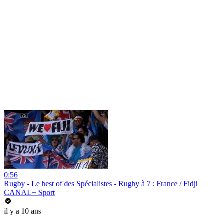
0:56
Rugby - Le best of des Spécialistes - Rugby à 7 : France / Fidji
CANAL+ Sport
il y a 10 ans