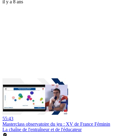
il y a 8 ans
55:43
Masterclass observatoire du jeu : XV de France Féminin
La chaîne de l'entraîneur et de l'éducateur