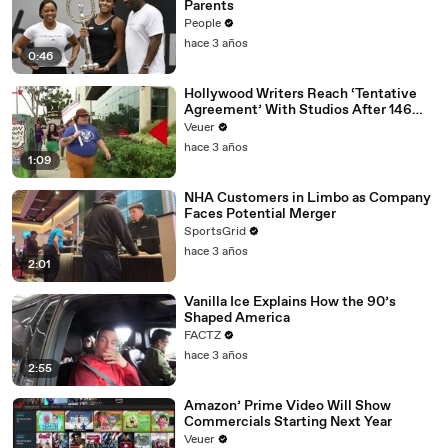
Parents
People
hace 3 años
0:46
Hollywood Writers Reach ‘Tentative
Agreement’ With Studios After 146
Day Strike
Veuer
hace 3 años
1:09
NHA Customers in Limbo as Company
Faces Potential Merger
SportsGrid
hace 3 años
2:01
Vanilla Ice Explains How the 90’s
Shaped America
FACTZ
hace 3 años
2:55
Amazon’ Prime Video Will Show
Commercials Starting Next Year
Veuer