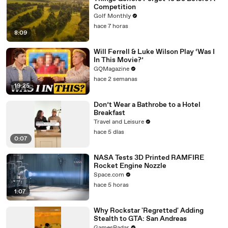
Competition
Golf Monthly
hace 7 horas
8:09
Will Ferrell & Luke Wilson Play ‘Was I
In This Movie?’
GQMagazine
hace 2 semanas
19:25
Don’t Wear a Bathrobe to a Hotel
Breakfast
Travel and Leisure
hace 5 días
0:07
NASA Tests 3D Printed RAMFIRE
Rocket Engine Nozzle
Space.com
hace 5 horas
1:07
Why Rockstar 'Regretted' Adding
Stealth to GTA: San Andreas