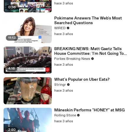
hace 3 años
0:36
Pokimane Answers The Web's Most
Searched Questions
WIRED
hace 3 años
11:13
BREAKING NEWS: Matt Gaetz Tells
House Committee: 'I'm Not Going To
Vote For A Continuing Resolution'
Forbes Breaking News
hace 3 años
4:16
What's Popular on Uber Eats?
Stringr
hace 3 años
1:00
Måneskin Performs "HONEY" at MSG
Rolling Stone
hace 3 años
2:50