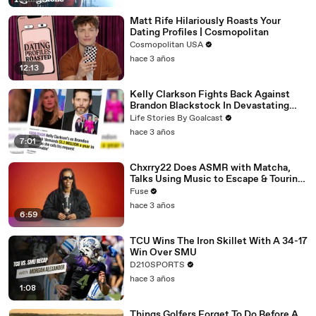
Matt Rife Hilariously Roasts Your
Dating Profiles | Cosmopolitan
Cosmopolitan USA
hace 3 años
12:13
Kelly Clarkson Fights Back Against
Brandon Blackstock In Devastating
Divorce Battle
Life Stories By Goalcast
hace 3 años
7:01
Chxrry22 Does ASMR with Matcha,
Talks Using Music to Escape & Touring
with The Weeknd
Fuse
hace 3 años
6:59
TCU Wins The Iron Skillet With A 34-17
Win Over SMU
D210SPORTS
hace 3 años
1:08
Things Golfers Forget To Do Before A