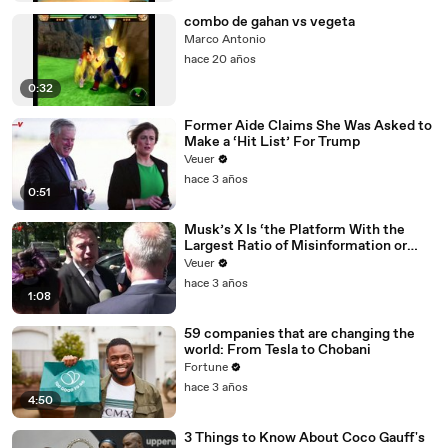
combo de gahan vs vegeta
Marco Antonio
hace 20 años
0:32
Former Aide Claims She Was Asked to
Make a ‘Hit List’ For Trump
Veuer
hace 3 años
0:51
Musk’s X Is ‘the Platform With the
Largest Ratio of Misinformation or
Disinformation’ Amongst All Social
Veuer
Media Platforms
hace 3 años
1:08
59 companies that are changing the
world: From Tesla to Chobani
Fortune
hace 3 años
4:50
3 Things to Know About Coco Gauff's