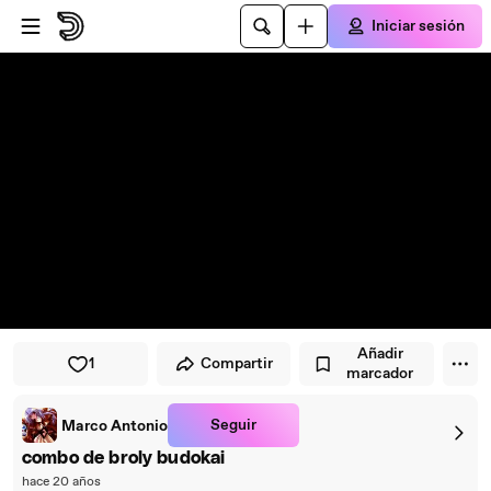
Saltar al reproductor
Saltar al contenido principal
Iniciar sesión
Añadir
1
Compartir
marcador
Seguir
Marco Antonio
combo de broly budokai
hace 20 años