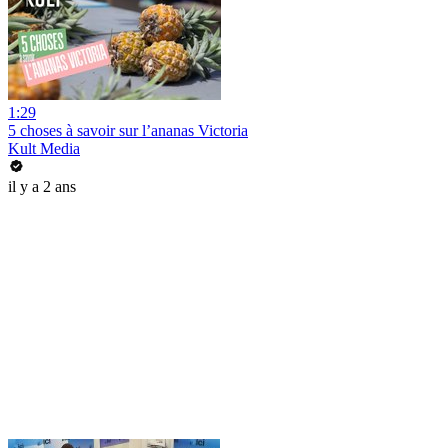
1:29
5 choses à savoir sur l’ananas Victoria
Kult Media
il y a 2 ans