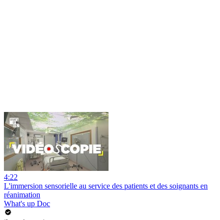
4:22
L'immersion sensorielle au service des patients et des soignants en
réanimation
What's up Doc