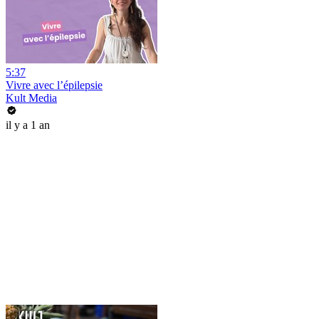
5:37
Vivre avec l’épilepsie
Kult Media
il y a 1 an