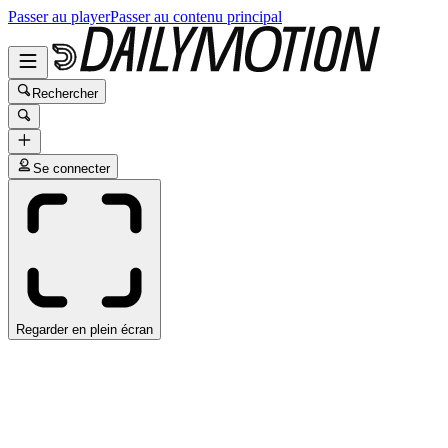
Passer au player
Passer au contenu principal
Rechercher
Se connecter
Regarder en plein écran