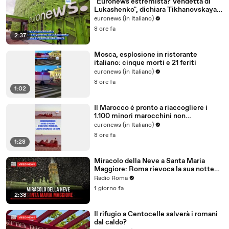
"Euronews estremista? Vendetta di
Lukashenko", dichiara Tikhanovskaya
in un'intervista
euronews (in Italiano)
8 ore fa
2:37
Mosca, esplosione in ristorante
italiano: cinque morti e 21 feriti
euronews (in Italiano)
8 ore fa
1:02
Il Marocco è pronto a riaccogliere i
1.100 minori marocchini non
accompagnati di Ceuta, ma con
euronews (in Italiano)
condizioni
8 ore fa
1:28
Miracolo della Neve a Santa Maria
Maggiore: Roma rievoca la sua notte
magica
Radio Roma
1 giorno fa
2:38
Il rifugio a Centocelle salverà i romani
dal caldo?