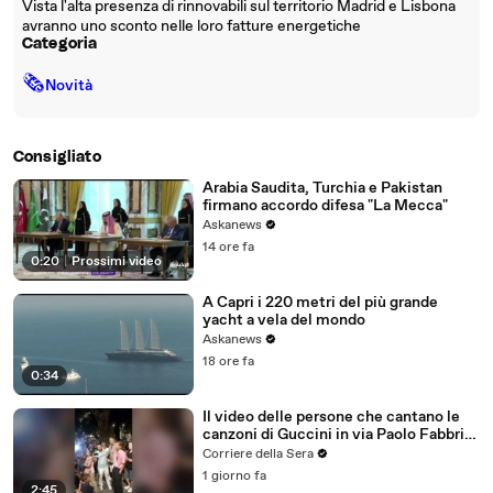
Vista l'alta presenza di rinnovabili sul territorio Madrid e Lisbona
avranno uno sconto nelle loro fatture energetiche
Categoria
🗞
Novità
Consigliato
Arabia Saudita, Turchia e Pakistan
firmano accordo difesa "La Mecca"
Askanews
14 ore fa
0:20
|
Prossimi video
A Capri i 220 metri del più grande
yacht a vela del mondo
Askanews
18 ore fa
0:34
Il video delle persone che cantano le
canzoni di Guccini in via Paolo Fabbri
43 a Bologna: le emozionanti immagini
Corriere della Sera
dalla strada simbolo del cantautore
1 giorno fa
2:45