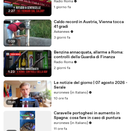
Radio Roma
1 giorno fa
2:27
Caldo record in Austria, Vienna tocca
41 gradi
Askanews
3 giorni fa
1:09
Benzina annacquata, allarme a Roma:
controlli della Guardia di Finanza
Radio Roma
2 giorni fa
1:23
Le notizie del giorno | 07 agosto 2026 -
Serale
euronews (in Italiano)
10 ore fa
11:41
Caravelle portoghesi in aumento in
Spagna: cosa fare in caso di puntura
euronews (in Italiano)
11 ore fa