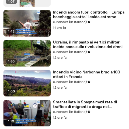
1:07
Incendi ancora fuori controllo, l'Europa
boccheggia sotto il caldo estremo
euronews (in Italiano)
11 ore fa
1:43
Ucraina, il rimpasto ai vertici militari
incide poco sulla rivoluzione dei droni
euronews (in Italiano)
12 ore fa
1:50
Incendio vicino Narbonne brucia 100
ettari in Francia
euronews (in Italiano)
12 ore fa
1:00
Smantellata in Spagna maxi rete di
traffico di migranti e droga nel
Mediterraneo: 78 arresti
euronews (in Italiano)
12 ore fa
1:10