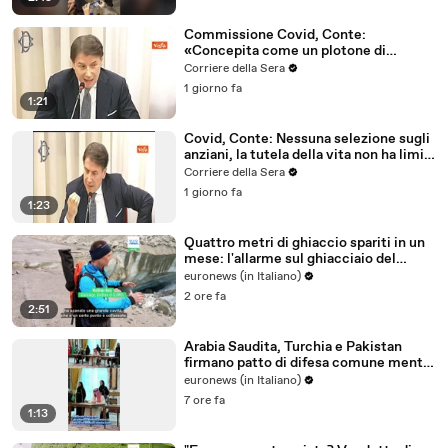
Commissione Covid, Conte:
«Concepita come un plotone di
esecuzione contro di me»
Corriere della Sera
1 giorno fa
1:21
Covid, Conte: Nessuna selezione sugli
anziani, la tutela della vita non ha limiti
d'età
Corriere della Sera
1 giorno fa
1:23
Quattro metri di ghiaccio spariti in un
mese: l'allarme sul ghiacciaio del
Rodano
euronews (in Italiano)
2 ore fa
2:51
Arabia Saudita, Turchia e Pakistan
firmano patto di difesa comune mentre
cresce la tensione regionale
euronews (in Italiano)
7 ore fa
1:13