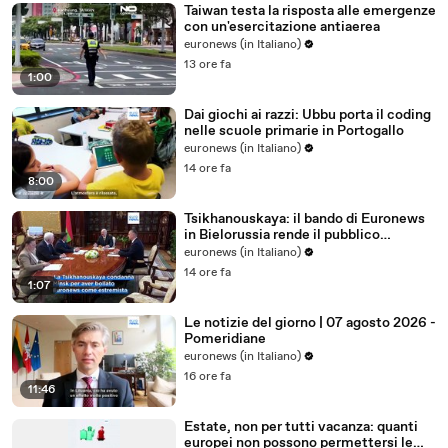
Taiwan testa la risposta alle emergenze
con un'esercitazione antiaerea
euronews (in Italiano)
13 ore fa
1:00
Dai giochi ai razzi: Ubbu porta il coding
nelle scuole primarie in Portogallo
euronews (in Italiano)
14 ore fa
8:00
Tsikhanouskaya: il bando di Euronews
in Bielorussia rende il pubblico
bersaglio della repressione
euronews (in Italiano)
14 ore fa
1:07
Le notizie del giorno | 07 agosto 2026 -
Pomeridiane
euronews (in Italiano)
16 ore fa
11:46
Estate, non per tutti vacanza: quanti
europei non possono permettersi le