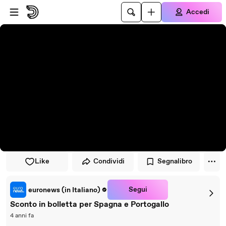
Vai al lettore
Passa al contenuto principale
Accedi
Like
Condividi
Segnalibro
Segui
euronews (in Italiano)
Sconto in bolletta per Spagna e Portogallo
4 anni fa