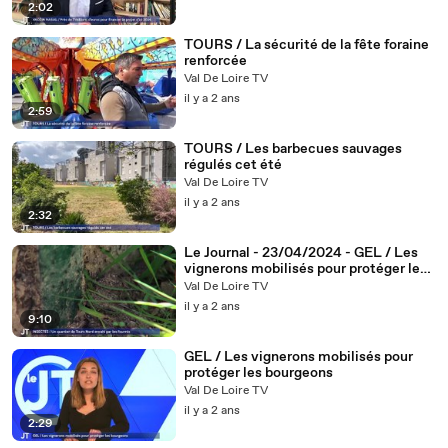
2:02
TOURS / La sécurité de la fête foraine
renforcée
Val De Loire TV
il y a 2 ans
2:59
TOURS / Les barbecues sauvages
régulés cet été
Val De Loire TV
il y a 2 ans
2:32
Le Journal - 23/04/2024 - GEL / Les
vignerons mobilisés pour protéger les
bourgeons
Val De Loire TV
il y a 2 ans
9:10
GEL / Les vignerons mobilisés pour
protéger les bourgeons
Val De Loire TV
il y a 2 ans
2:29