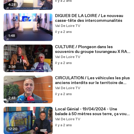
il y a 2 ans
4:28
DIGUES DE LA LOIRE / Le nouveau
casse-tête des intercommunalités
Val De Loire TV
il y a 2 ans
1:48
CULTURE / Plongeon dans les
souvenirs du groupe tourangeau X RAY
POP
Val De Loire TV
il y a 2 ans
3:36
CIRCULATION / Les véhicules les plus
anciens interdits sur le territoire de
Tours Métropole en 2025
Val De Loire TV
il y a 2 ans
2:48
Local Génial - 19/04/2024 - Une
balade à 50 mètres sous terre, ça vous
tente ?
Val De Loire TV
il y a 2 ans
12:20