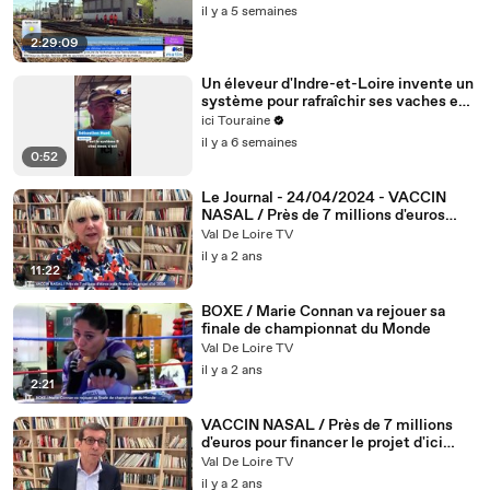
il y a 5 semaines
2:29:09
Un éleveur d'Indre-et-Loire invente un
système pour rafraîchir ses vaches en
pleine canicule
ici Touraine
il y a 6 semaines
0:52
Le Journal - 24/04/2024 - VACCIN
NASAL / Près de 7 millions d'euros
pour financer le projet d'ici 2026
Val De Loire TV
il y a 2 ans
11:22
BOXE / Marie Connan va rejouer sa
finale de championnat du Monde
Val De Loire TV
il y a 2 ans
2:21
VACCIN NASAL / Près de 7 millions
d'euros pour financer le projet d'ici
2026
Val De Loire TV
il y a 2 ans