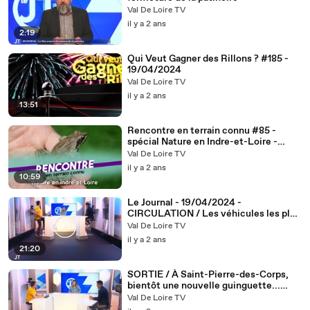
Val De Loire TV
il y a 2 ans
2:19
Qui Veut Gagner des Rillons ? #185 -
19/04/2024
Val De Loire TV
il y a 2 ans
13:51
Rencontre en terrain connu #85 -
spécial Nature en Indre-et-Loire -
Partie 2
Val De Loire TV
il y a 2 ans
10:59
Le Journal - 19/04/2024 -
CIRCULATION / Les véhicules les plus
anciens interdits sur le territoire de
Val De Loire TV
Tours Métropole en 2025
il y a 2 ans
21:20
SORTIE / À Saint-Pierre-des-Corps,
bientôt une nouvelle guinguette...
d'hiver
Val De Loire TV