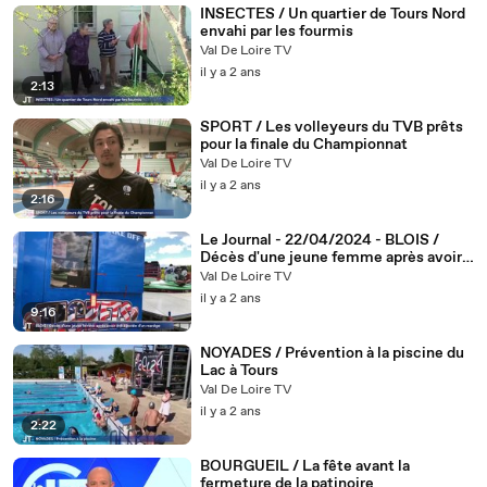
INSECTES / Un quartier de Tours Nord
envahi par les fourmis
Val De Loire TV
il y a 2 ans
2:13
SPORT / Les volleyeurs du TVB prêts
pour la finale du Championnat
Val De Loire TV
il y a 2 ans
2:16
Le Journal - 22/04/2024 - BLOIS /
Décès d'une jeune femme après avoir
été éjectée d'un manège
Val De Loire TV
il y a 2 ans
9:16
NOYADES / Prévention à la piscine du
Lac à Tours
Val De Loire TV
il y a 2 ans
2:22
BOURGUEIL / La fête avant la
fermeture de la patinoire