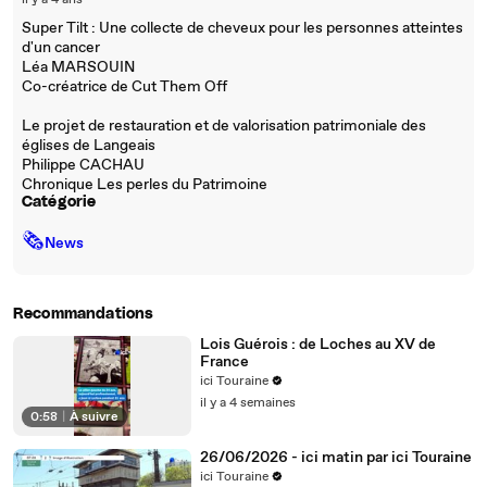
il y a 4 ans
Super Tilt : Une collecte de cheveux pour les personnes atteintes
d'un cancer
Léa MARSOUIN
Co-créatrice de Cut Them Off
Le projet de restauration et de valorisation patrimoniale des
églises de Langeais
Philippe CACHAU
Chronique Les perles du Patrimoine
Catégorie
🗞
News
Recommandations
Lois Guérois : de Loches au XV de
France
ici Touraine
il y a 4 semaines
0:58
|
À suivre
26/06/2026 - ici matin par ici Touraine
ici Touraine