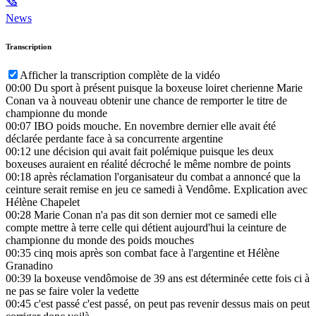
🗞
News
Transcription
Afficher la transcription complète de la vidéo
00:00
Du sport à présent puisque la boxeuse loiret cherienne Marie
Conan va à nouveau obtenir une chance de remporter le titre de
championne du monde
00:07
IBO poids mouche. En novembre dernier elle avait été
déclarée perdante face à sa concurrente argentine
00:12
une décision qui avait fait polémique puisque les deux
boxeuses auraient en réalité décroché le même nombre de points
00:18
après réclamation l'organisateur du combat a annoncé que la
ceinture serait remise en jeu ce samedi à Vendôme. Explication avec
Hélène Chapelet
00:28
Marie Conan n'a pas dit son dernier mot ce samedi elle
compte mettre à terre celle qui détient aujourd'hui la ceinture de
championne du monde des poids mouches
00:35
cinq mois après son combat face à l'argentine et Hélène
Granadino
00:39
la boxeuse vendômoise de 39 ans est déterminée cette fois ci à
ne pas se faire voler la vedette
00:45
c'est passé c'est passé, on peut pas revenir dessus mais on peut