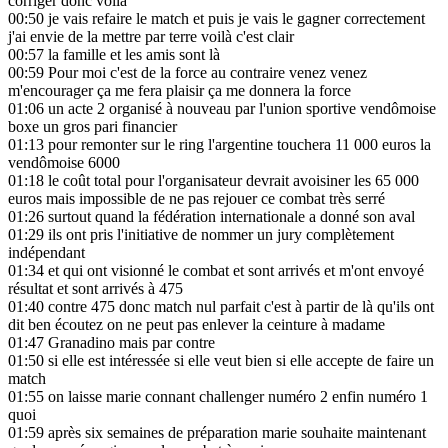
corriger donc voilà
00:50
je vais refaire le match et puis je vais le gagner correctement
j'ai envie de la mettre par terre voilà c'est clair
00:57
la famille et les amis sont là
00:59
Pour moi c'est de la force au contraire venez venez
m'encourager ça me fera plaisir ça me donnera la force
01:06
un acte 2 organisé à nouveau par l'union sportive vendômoise
boxe un gros pari financier
01:13
pour remonter sur le ring l'argentine touchera 11 000 euros la
vendômoise 6000
01:18
le coût total pour l'organisateur devrait avoisiner les 65 000
euros mais impossible de ne pas rejouer ce combat très serré
01:26
surtout quand la fédération internationale a donné son aval
01:29
ils ont pris l'initiative de nommer un jury complètement
indépendant
01:34
et qui ont visionné le combat et sont arrivés et m'ont envoyé
résultat et sont arrivés à 475
01:40
contre 475 donc match nul parfait c'est à partir de là qu'ils ont
dit ben écoutez on ne peut pas enlever la ceinture à madame
01:47
Granadino mais par contre
01:50
si elle est intéressée si elle veut bien si elle accepte de faire un
match
01:55
on laisse marie connant challenger numéro 2 enfin numéro 1
quoi
01:59
après six semaines de préparation marie souhaite maintenant