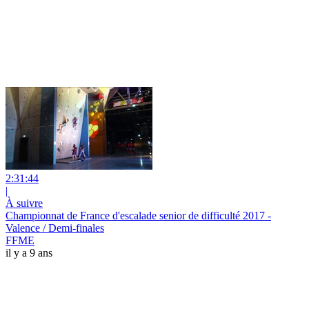
2:31:44
|
À suivre
Championnat de France d'escalade senior de difficulté 2017 -
Valence / Demi-finales
FFME
il y a 9 ans