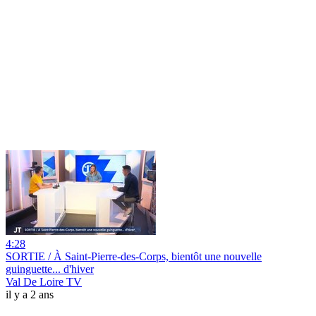
4:28
SORTIE / À Saint-Pierre-des-Corps, bientôt une nouvelle
guinguette... d'hiver
Val De Loire TV
il y a 2 ans