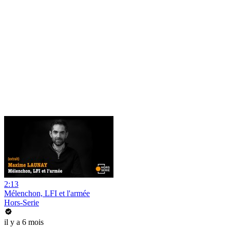
2:13
Mélenchon, LFI et l'armée
Hors-Serie
il y a 6 mois