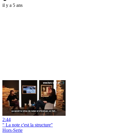
il y a 5 ans
2:44
" La note c'est la structure"
Hors-Serie