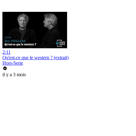
2:11
Qu'est-ce que le western ? (extrait)
Hors-Serie
il y a 3 mois