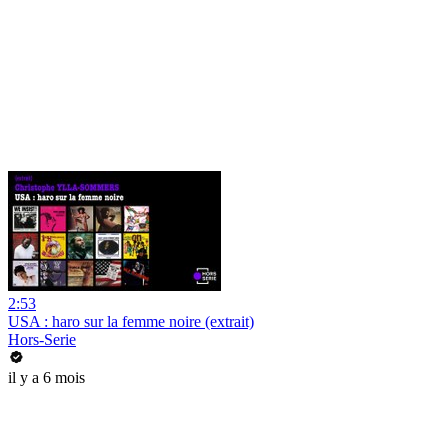
2:53
USA : haro sur la femme noire (extrait)
Hors-Serie
il y a 6 mois