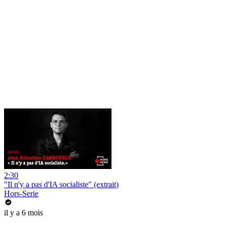
2:30
"Il n'y a pas d'IA socialiste" (extrait)
Hors-Serie
il y a 6 mois