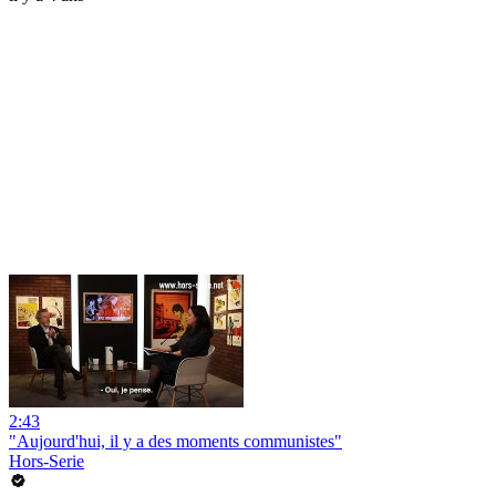
2:43
"Aujourd'hui, il y a des moments communistes"
Hors-Serie