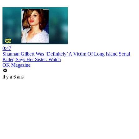
0:47
Shannan Gilbert Was ‘Definitely’ A Victim Of Long Island Serial
Killer, Says Her Sister: Watch
OK Magazine
il y a 6 ans