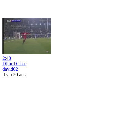
2:48
Djibril Cisse
david02
il y a 20 ans