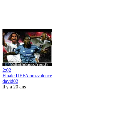
2:02
Finale UEFA om-valence
david02
il y a 20 ans