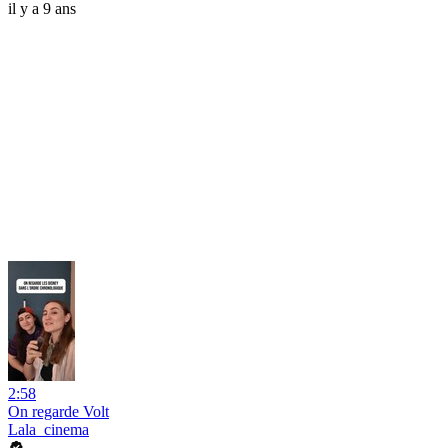
il y a 9 ans
2:58
On regarde Volt
Lala_cinema