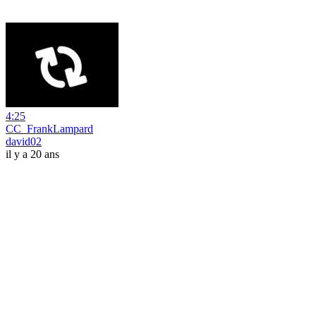
4:25
CC_FrankLampard
david02
il y a 20 ans