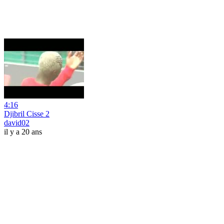
4:16
Djibril Cisse 2
david02
il y a 20 ans