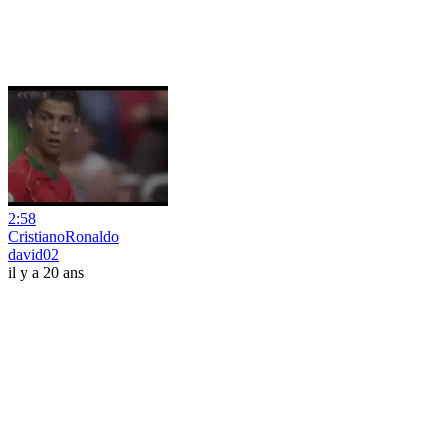
2:58
CristianoRonaldo
david02
il y a 20 ans