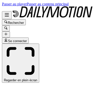
Passer au player
Passer au contenu principal
Rechercher
Se connecter
Regarder en plein écran