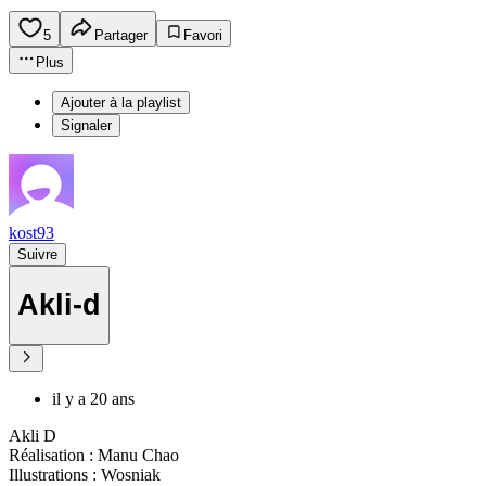
5
Partager
Favori
Plus
Ajouter à la playlist
Signaler
kost93
Suivre
Akli-d
il y a 20 ans
Akli D
Réalisation : Manu Chao
Illustrations : Wosniak