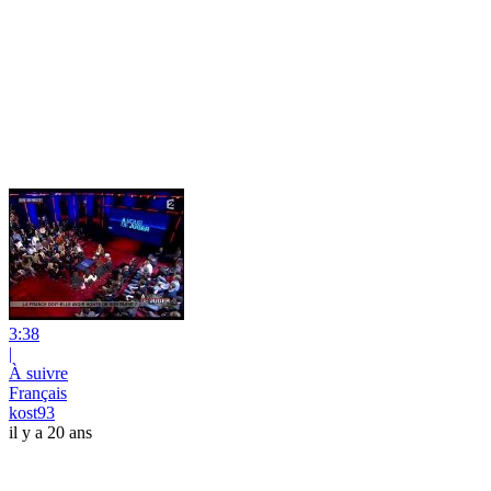
3:38
|
À suivre
Français
kost93
il y a 20 ans