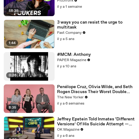
Pitchfork
il y a 1 semaine
58:39
3 ways you can resist the urge to
multitask
Fast Company
il y a 5 ans
1:44
#MCM: Anthony
PAPER Magazine
il y a 10 ans
0:26
Penélope Cruz, Olivia Wilde, and Seth
Rogen Discuss Their Worst Double
Dates | The Mini Interview
The New Yorker
il y a 6 semaines
8:35
Jeffrey Epstein Told Inmates ‘Different
Versions’ Of His Suicide Attempt —
Watch
OK Magazine
il y a 6 ans