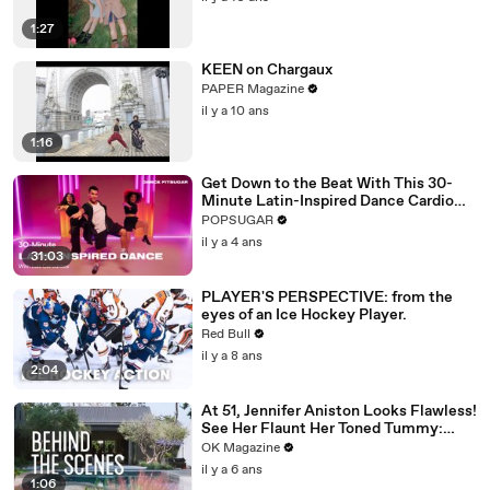
1:27
KEEN on Chargaux
PAPER Magazine
il y a 10 ans
1:16
Get Down to the Beat With This 30-
Minute Latin-Inspired Dance Cardio
Routine
POPSUGAR
il y a 4 ans
31:03
PLAYER'S PERSPECTIVE: from the
eyes of an Ice Hockey Player.
Red Bull
il y a 8 ans
2:04
At 51, Jennifer Aniston Looks Flawless!
See Her Flaunt Her Toned Tummy:
Photos
OK Magazine
il y a 6 ans
1:06