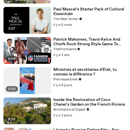
Paul Mescal’s Starter Pack of Cultural
Essentials
The New Yorker
il y a 5 mois
3:27
Patrick Mahomes, Travis Kelce And
Chiefs Rock Strong Style Game To
Super Bowl LVII
ThePostGame
il y a 3 ans
0:44
Ministres et secrétaires d'État, tu
connais la différence ?
Pierrespectives
il y a 6 jours
2:00
Inside the Restoration of Coco
Chanel's Garden on the French Riviera
Architectural Digest
il y a 3 jours
8:33