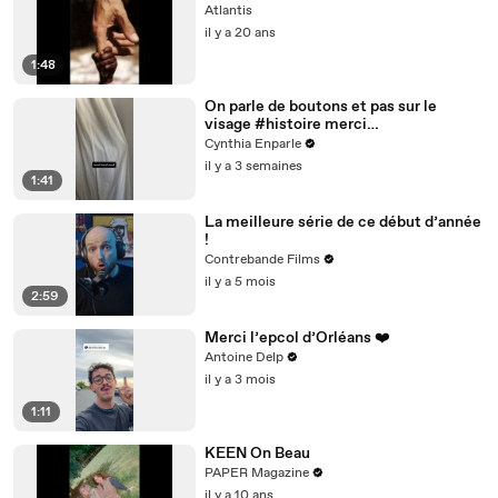
Atlantis
il y a 20 ans
1:48
On parle de boutons et pas sur le
visage #histoire merci
@studio_paillette prêt*
Cynthia Enparle
il y a 3 semaines
1:41
La meilleure série de ce début d’année
!
Contrebande Films
il y a 5 mois
2:59
Merci l’epcol d’Orléans ❤️
Antoine Delp
il y a 3 mois
1:11
KEEN On Beau
PAPER Magazine
il y a 10 ans