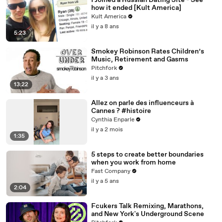
I Joined a Russian Dating Site - See
how it ended [Kult America]
Kult America
il y a 8 ans
5:23
Smokey Robinson Rates Children’s
Music, Retirement and Gasms
Pitchfork
il y a 3 ans
13:22
Allez on parle des influenceurs à
Cannes ? #histoire
Cynthia Enparle
il y a 2 mois
1:35
5 steps to create better boundaries
when you work from home
Fast Company
il y a 5 ans
2:04
Fcukers Talk Remixing, Marathons,
and New York's Underground Scene