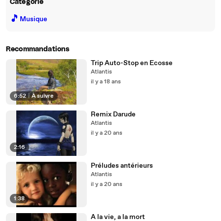
Catégorie
🎵
Musique
Recommandations
Trip Auto-Stop en Ecosse
Atlantis
il y a 18 ans
6:52
|
À suivre
Remix Darude
Atlantis
il y a 20 ans
2:16
Préludes antérieurs
Atlantis
il y a 20 ans
1:38
A la vie, a la mort