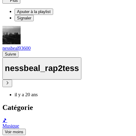
Plus
Ajouter à la playlist
Signaler
nessbeal93600
Suivre
nessbeal_rap2tess
il y a 20 ans
Catégorie
🎵
Musique
Voir moins