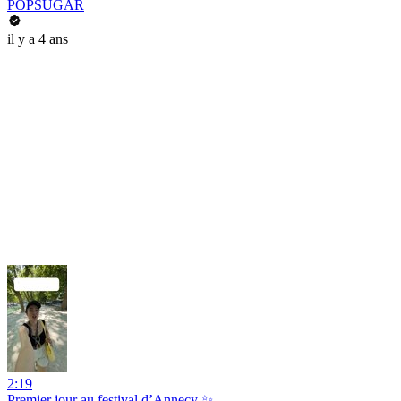
POPSUGAR
il y a 4 ans
2:19
Premier jour au festival d’Annecy ✨