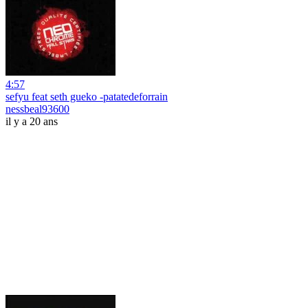
4:57
sefyu feat seth gueko -patatedeforrain
nessbeal93600
il y a 20 ans