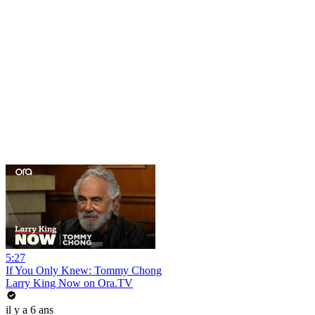
5:27
If You Only Knew: Tommy Chong
Larry King Now on Ora.TV
il y a 6 ans