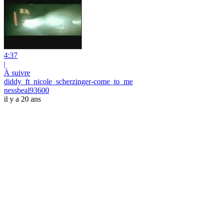
4:37
|
À suivre
diddy_ft_nicole_scherzinger-come_to_me
nessbeal93600
il y a 20 ans