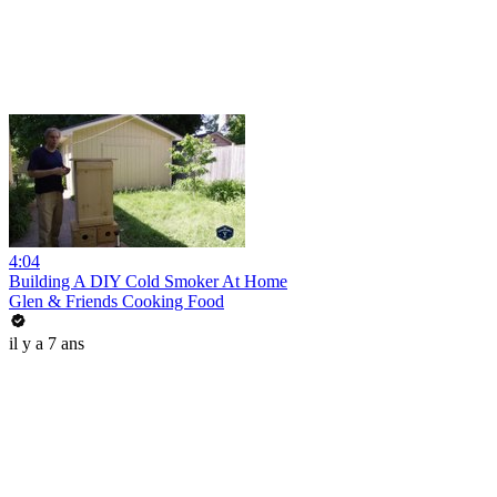
4:04
Building A DIY Cold Smoker At Home
Glen & Friends Cooking Food
il y a 7 ans