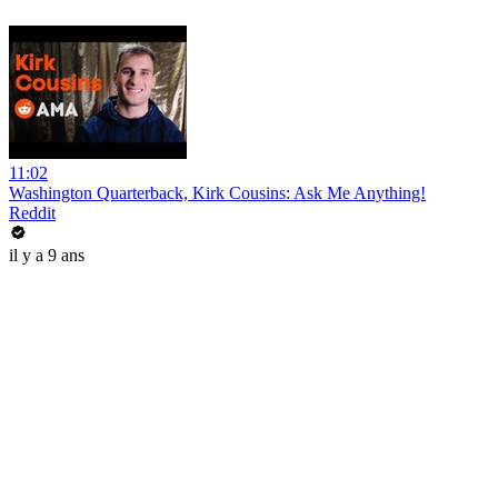
11:02
Washington Quarterback, Kirk Cousins: Ask Me Anything!
Reddit
il y a 9 ans