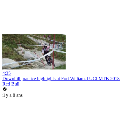
4:35
Downhill practice highlights at Fort William. | UCI MTB 2018
Red Bull
il y a 8 ans