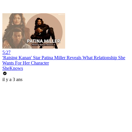
5:27
'Raising Kanan' Star Patina Miller Reveals What Relationship She
Wants For Her Character
SheKnows
il y a 3 ans