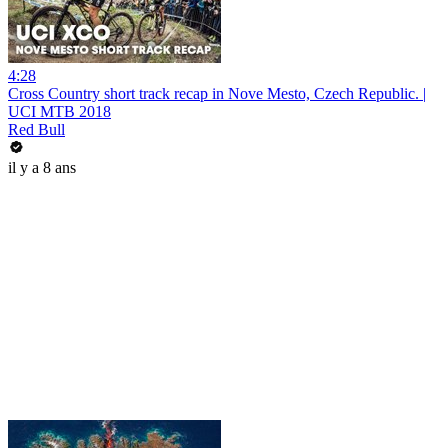
4:28
Cross Country short track recap in Nove Mesto, Czech Republic. |
UCI MTB 2018
Red Bull
il y a 8 ans