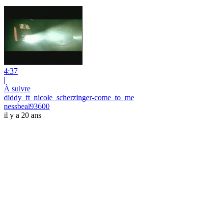
4:37
|
À suivre
diddy_ft_nicole_scherzinger-come_to_me
nessbeal93600
il y a 20 ans