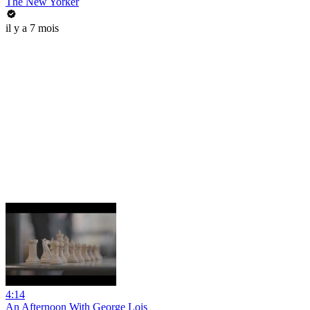
The New Yorker
il y a 7 mois
4:14
An Afternoon With George Lois