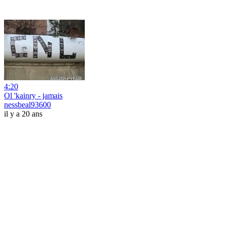
4:20
Ol 'kainry - jamais
nessbeal93600
il y a 20 ans