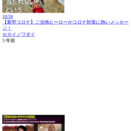
10:59
【新型コロナ】ご当地ヒーローがコロナ対策に熱いメッセー
ジ！
セカイノワダイ
5 年前