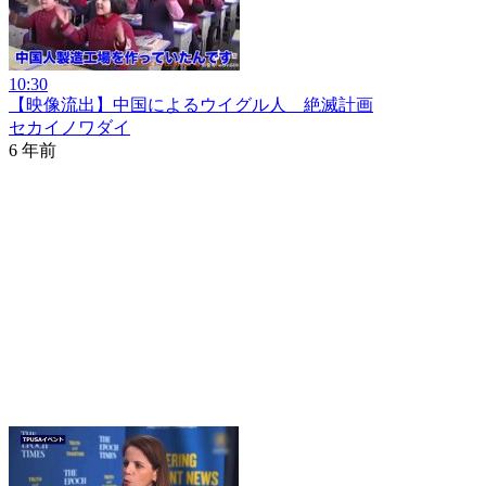
10:30
【映像流出】中国によるウイグル人 絶滅計画
セカイノワダイ
6 年前