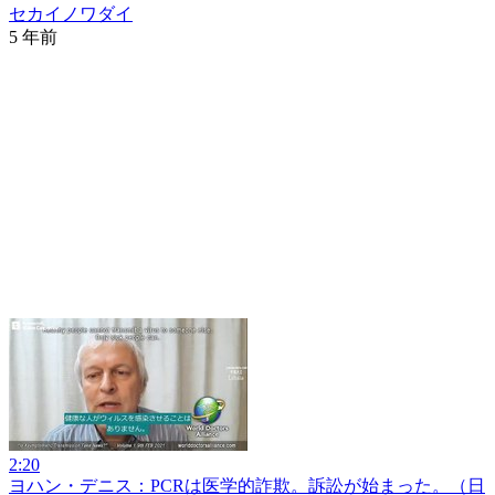
セカイノワダイ
5 年前
2:20
ヨハン・デニス：PCRは医学的詐欺。訴訟が始まった。（日