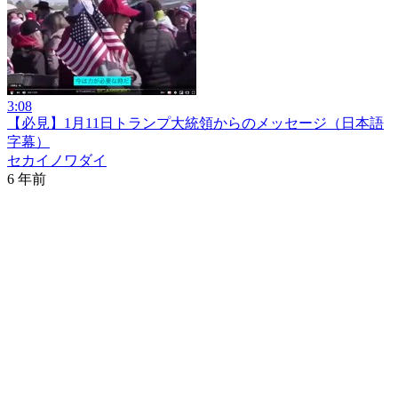
3:08
【必見】1月11日トランプ大統領からのメッセージ（日本語
字幕）
セカイノワダイ
6 年前