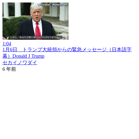
1:04
1月6日 トランプ大統領からの緊急メッセージ（日本語字
幕）Donald J Trump
セカイノワダイ
6 年前