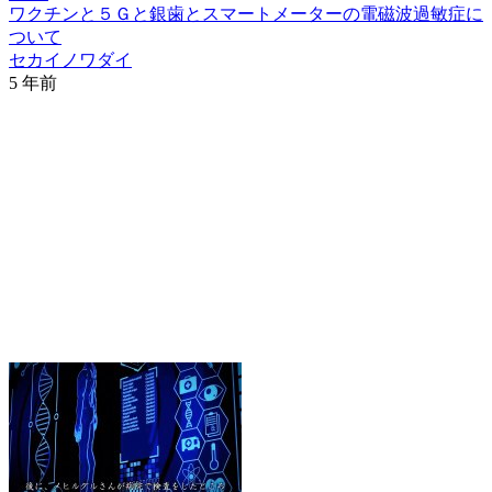
ワクチンと５Ｇと銀歯とスマートメーターの電磁波過敏症に
ついて
セカイノワダイ
5 年前