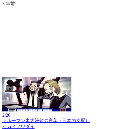
3 年前
2:20
トルーマン米大統領の言葉（日本の支配）
セカイノワダイ