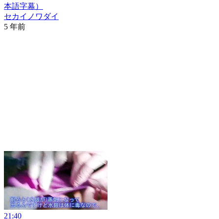
本語字幕）
セカイノワダイ
5 年前
21:40