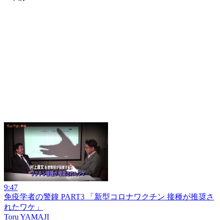
9:47
免疫学者の警鐘 PART3 「新型コロナワクチン 接種が推奨さ
れたワケ」
Toru YAMAJI