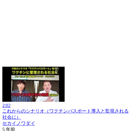
2:02
これからのシナリオ（ワクチンパスポート導入と監視される
社会に）
セカイノワダイ
5 年前