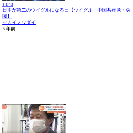
13:40
日本が第二のウイグルになる日【ウイグル・中国共産党・尖
閣】
セカイノワダイ
5 年前