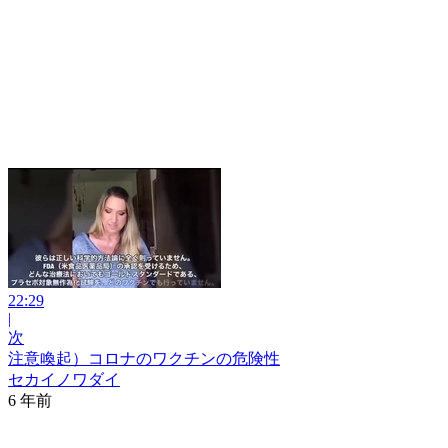
22:29
|
次
注意喚起）コロナのワクチンの危険性
セカイノワダイ
6 年前