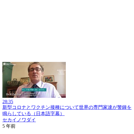
28:35
新型コロナとワクチン接種について世界の専門家達が警鐘を
鳴らしている（日本語字幕）
セカイノワダイ
5 年前