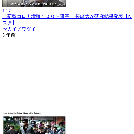
1:17
「新型コロナ増殖１００％阻害」 長崎大が研究結果発表【N
スタ】
セカイノワダイ
5 年前