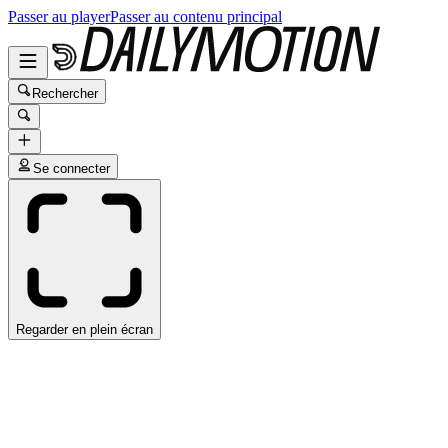
Passer au player
Passer au contenu principal
Rechercher
Se connecter
Regarder en plein écran