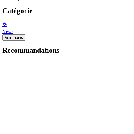
Catégorie
🗞
News
Voir moins
Recommandations