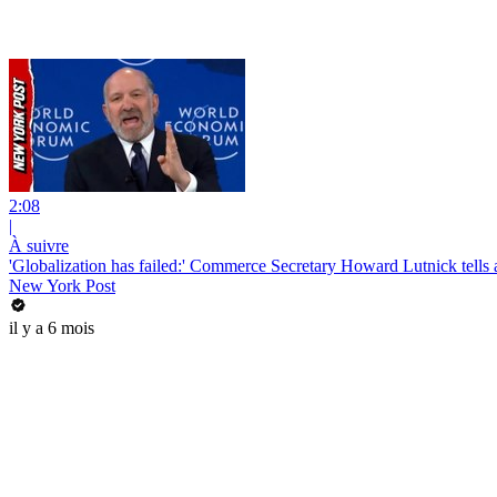
2:08
|
À suivre
'Globalization has failed:' Commerce Secretary Howard Lutnick tell
New York Post
il y a 6 mois