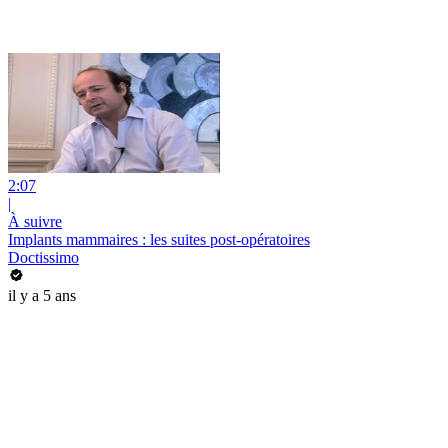
2:07
|
À suivre
Implants mammaires : les suites post-opératoires
Doctissimo
il y a 5 ans