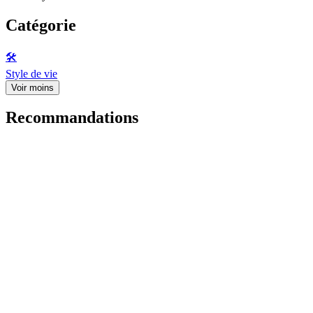
Catégorie
🛠️
Style de vie
Voir moins
Recommandations