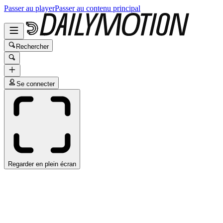
Passer au player
Passer au contenu principal
Rechercher
Se connecter
Regarder en plein écran