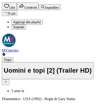
Like
Condividi
Segnalibro
Di più
Aggiungi alla playlist
Segnala
MYmovies
Segui
Uomini e topi [2] (Trailer HD)
5 anni fa
Drammatico - USA (1992) - Regia di Gary Sinise