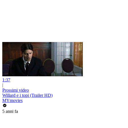
1:37
|
Prossimi video
Willard e i topi (Trailer HD)
MYmovies
5 anni fa