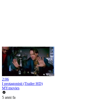
2:06
I protagonisti (Trailer HD)
MYmovies
5 anni fa