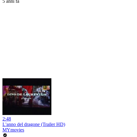
5 anni fa
2:48
L'anno del dragone (Trailer HD)
MYmovies