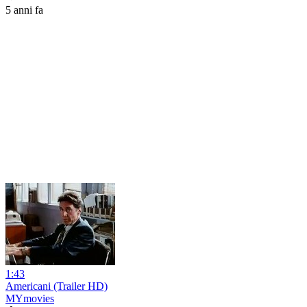
5 anni fa
1:43
Americani (Trailer HD)
MYmovies