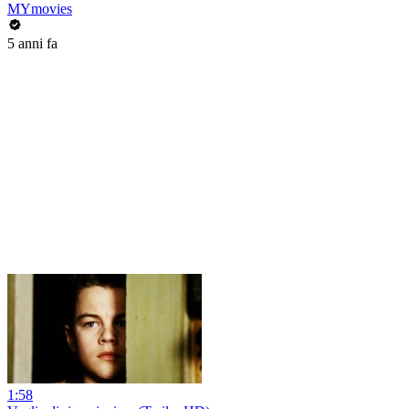
MYmovies
5 anni fa
1:58