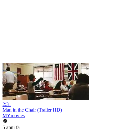
2:31
Man in the Chair (Trailer HD)
MYmovies
5 anni fa