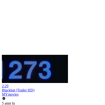
2:29
Blackhat (Trailer HD)
MYmovies
5 anni fa