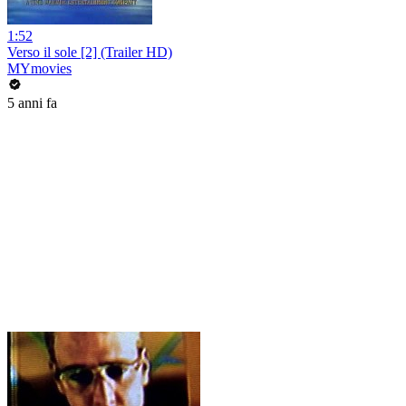
1:52
Verso il sole [2] (Trailer HD)
MYmovies
5 anni fa