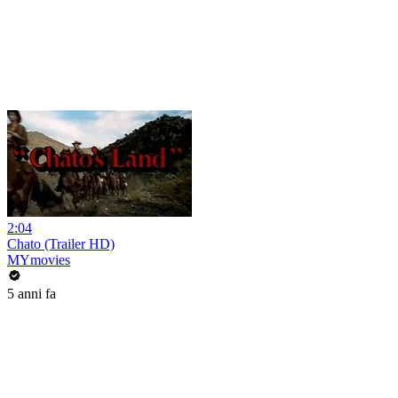
2:04
Chato (Trailer HD)
MYmovies
5 anni fa