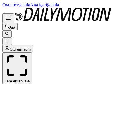
Oynatıcıya atla
Ana içeriğe atla
Ara
Oturum açın
Tam ekran izle