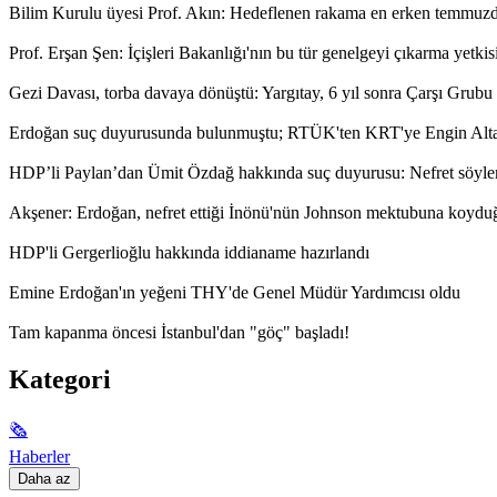
Bilim Kurulu üyesi Prof. Akın: Hedeflenen rakama en erken temmuzda u
Prof. Erşan Şen: İçişleri Bakanlığı'nın bu tür genelgeyi çıkarma yetki
Gezi Davası, torba davaya dönüştü: Yargıtay, 6 yıl sonra Çarşı Grubu 
Erdoğan suç duyurusunda bulunmuştu; RTÜK'ten KRT'ye Engin Alta
HDP’li Paylan’dan Ümit Özdağ hakkında suç duyurusu: Nefret söylem
Akşener: Erdoğan, nefret ettiği İnönü'nün Johnson mektubuna koydu
HDP'li Gergerlioğlu hakkında iddianame hazırlandı
Emine Erdoğan'ın yeğeni THY'de Genel Müdür Yardımcısı oldu
Tam kapanma öncesi İstanbul'dan "göç" başladı!
Kategori
🗞
Haberler
Daha az