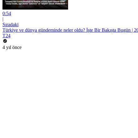
0:54
|
Sıradaki
Türkiye ve dünya gündeminde neler oldu? İşte Bir Bakışta Bugün | 2
T24
4 yıl önce