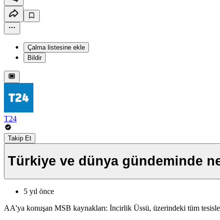
Çalma listesine ekle
Bildir
T24
Takip Et
Türkiye ve dünya gündeminde nel
5 yıl önce
AA'ya konuşan MSB kaynakları: İncirlik Üssü, üzerindeki tüm tesislerl