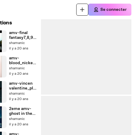
Se connecter
tions
amv-final
fantasy7,8,9,1
0 saez theme
shamanic
il y a 20 ans
amv-
blood_nickelb
ack
shamanic
il y a 20 ans
amv-vincen
valentine_pla
cebo
shamanic
il y a 20 ans
2eme amv-
ghost in the
shell_Muse
shamanic
il y a 20 ans
amv-