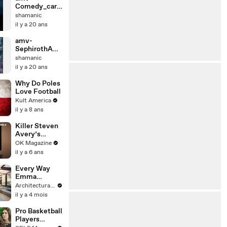
Comedy_car
mina Burana
shamanic
il y a 20 ans
amv-
SephirothAD
VENTchildren
shamanic
_Liquido
il y a 20 ans
Why Do Poles
Love Football
Kult America
il y a 8 ans
Killer Steven
Avery’s
Prison Cell
OK Magazine
Mate Shares
il y a 6 ans
Murderer’s
Secrets In
Every Way
REELZ Doc—
Emma
Watch
Chamberlain
Architectural Digest
Has Updated
il y a 4 mois
Her Home
Pro Basketball
Players