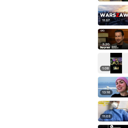
11:57
3:20
1:08
13:16
11:03