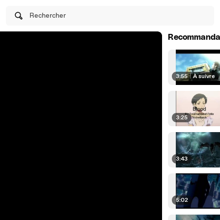
Rechercher
Recommanda
3:55
|
À suivre
3:25
3:43
5:02