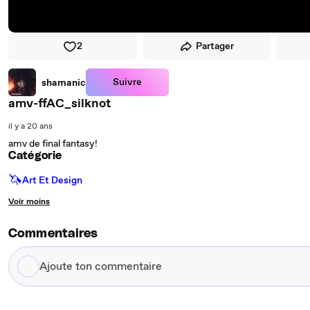
2
Partager
Suivre
shamanic
amv-ffAC_silknot
il y a 20 ans
amv de final fantasy!
Catégorie
🦄
Art Et Design
Voir moins
Commentaires
Ajoute
ton
commentaire