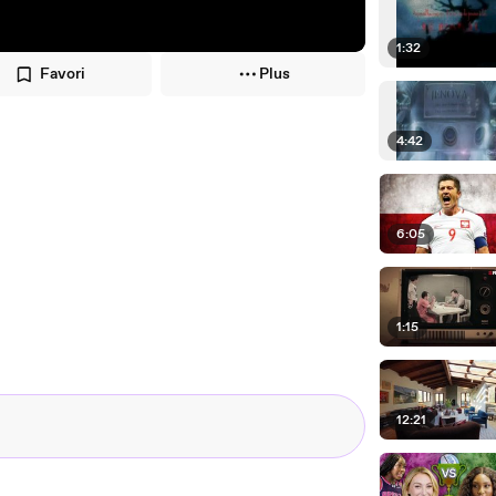
1:32
Favori
Plus
4:42
6:05
1:15
12:21