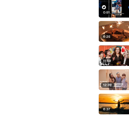
0:51
6:25
11:59
12:39
6:37