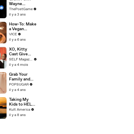
Wayne
Gretzky's
ThePostGame
Favorite
il y a 3 ans
Black Athlete
Of All Time
How-To: Make
a Vegan
Christmas
VICE
Dinner
il y a 6 ans
XO, Kitty
Cast Give
Each Other
SELF Magazine
Advice for
il y a 4 mois
Any Situation
Grab Your
Family and
Have Fun
POPSUGAR
With This
il y a 4 ans
Festive 10-
Minute
Taking My
Standing
Kids to HEL
Cardio
[Kult
Kult America
Workout
America]
il y a 8 ans