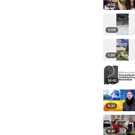
8:02
0:08
1:36
18:42
6:21
6:47