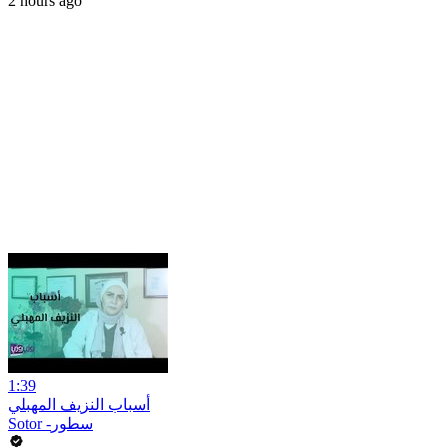
2 hours ago
1:39
أسباب النزيف المهبلي
Sotor -سطور