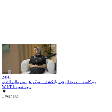
24:41
بودكاست: أهمية الوعي والكشف المبكر عن سرطان الثدي
WebTeb ويب طب
1 year ago