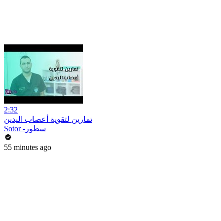
2:32
تمارين لتقوية أعصاب اليدين
Sotor -سطور
55 minutes ago