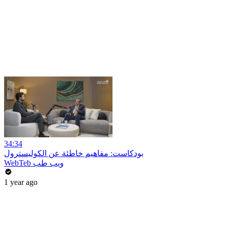
34:34
بودكاست: مفاهيم خاطئة عن الكوليسترول
WebTeb ويب طب
1 year ago