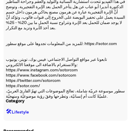
في هذا الفيديو تتحدث استشارية النسائية والتوليد والعقم وجراحة المناظير
الدكتورة أنديرا أبو عناب عن هل يتأخر الحمل بعد الإبرة التفجيرية، وتوضح
أنَّ الإبرة التفجيرية عبارة عن هرمون مصنع يحاكي هرمون داخل جسم
السيدة يعمل على تحفيز البويضة على الخروج إلى قنوات فالوب، وتؤكد أنَّ
لا يوجد ضمان للحمل بعد الإبرة وتتراوح نسبة الحمل ما بين 20% - 25%
بعد أخذ الأبرة وتزيد مع التكرار.
للمزيد من المعلومات تجدوها على موقع سطور: https://sotor.com
تابعونا عبر مواقع التواصل الاجتماعي: فيس بوك، تويتر، يوتيوب
والانستغرام بالاضافة الى موقعنا الالكتروني:
https://www.instagram.com/sotorcom
https://www.facebook.com/sotorcom
https://twitter.com/sotorcom
https://sotor.com/
سطور موسوعة عربيّة شاملة، تعالج الموضوعات التي تهمّ القارئ العربيّ،
علميّةً كانت أم إنسانيّة، وتطرحها وفقَ رؤية موضوعيّة ومنهجيّة.
Category
🛠️
Lifestyle