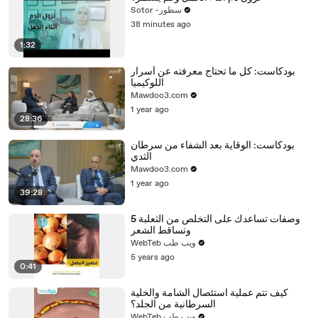
Sotor -سطور
38 minutes ago
1:32
بودكاست: كل ما تحتاج معرفته عن أسرار
اللوكيميا
Mawdoo3.com
1 year ago
28:36
بودكاست: الوقاية بعد الشفاء من سرطان
الثدي
Mawdoo3.com
1 year ago
39:28
5 وصفات تساعدك على التخلص من الثعلبة
وتساقط الشعر
WebTeb ويب طب
5 years ago
0:41
كيف تتم عملية استئصال الشامة والخلية
السرطانية من الجلد؟
WebTeb ويب طب