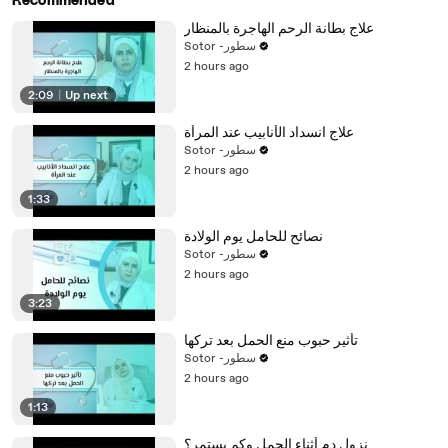
Recommended
علاج بطانة الرحم الهاجرة بالمنظار
Sotor -سطور
2 hours ago
2:09
|
Up next
علاج انسداد الأنابيب عند المرأة
Sotor -سطور
2 hours ago
1:33
نصائح للحامل يوم الولادة
Sotor -سطور
2 hours ago
3:23
تأثير حبوب منع الحمل بعد تركها
Sotor -سطور
2 hours ago
1:13
نزول دم أثناء الحمل وكم يستمر؟