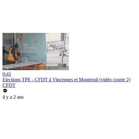
0:41
Elections TPE - CFDT à Vincennes et Montreuil (vidéo courte 2)
CFDT
il y a 2 ans