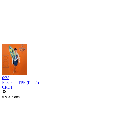
0:28
Elections TPE (film 5)
CFDT
il y a 2 ans