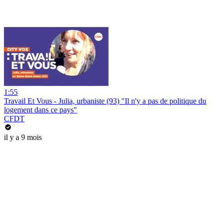
1:55
Travail Et Vous - Julia, urbaniste (93) "Il n'y a pas de politique du
logement dans ce pays"
CFDT
il y a 9 mois