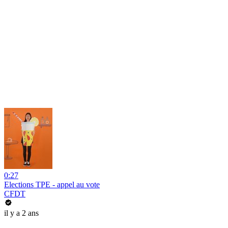
0:27
Elections TPE - appel au vote
CFDT
il y a 2 ans