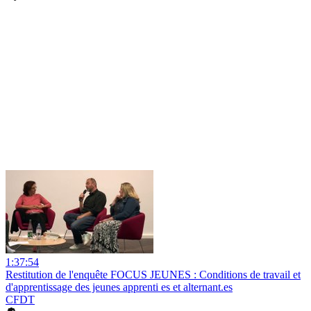
1:37:54
Restitution de l'enquête FOCUS JEUNES : Conditions de travail et
d'apprentissage des jeunes apprenti es et alternant.es
CFDT