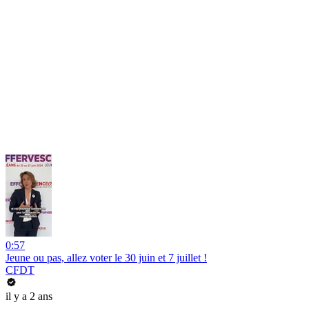
0:57
Jeune ou pas, allez voter le 30 juin et 7 juillet !
CFDT
il y a 2 ans