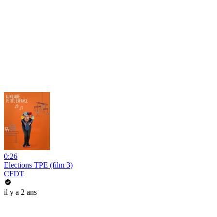
0:26
Elections TPE (film 3)
CFDT
il y a 2 ans