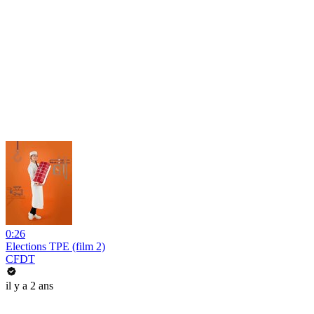
0:26
Elections TPE (film 2)
CFDT
il y a 2 ans