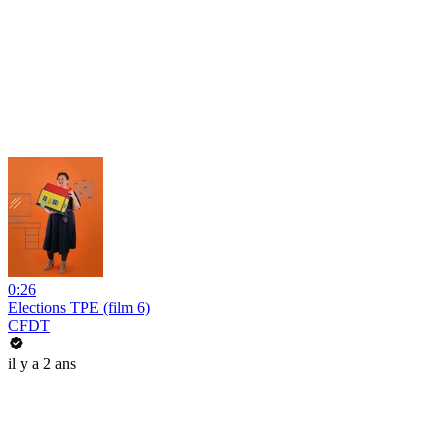
0:26
Elections TPE (film 6)
CFDT
il y a 2 ans