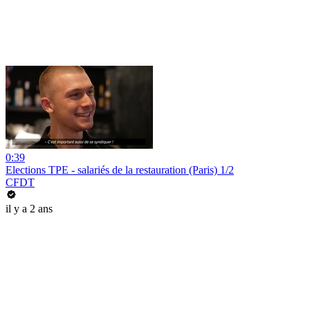
0:39
Elections TPE - salariés de la restauration (Paris) 1/2
CFDT
il y a 2 ans