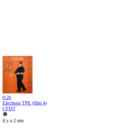
0:26
Elections TPE (film 4)
CFDT
il y a 2 ans