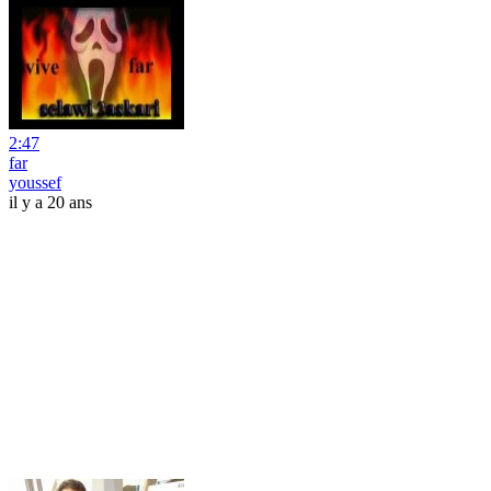
2:47
far
youssef
il y a 20 ans