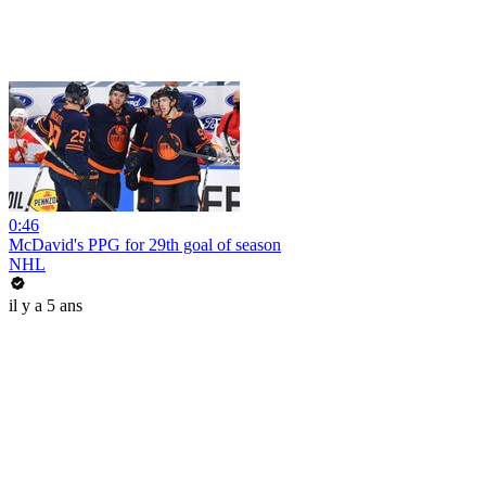
0:46
McDavid's PPG for 29th goal of season
NHL
il y a 5 ans