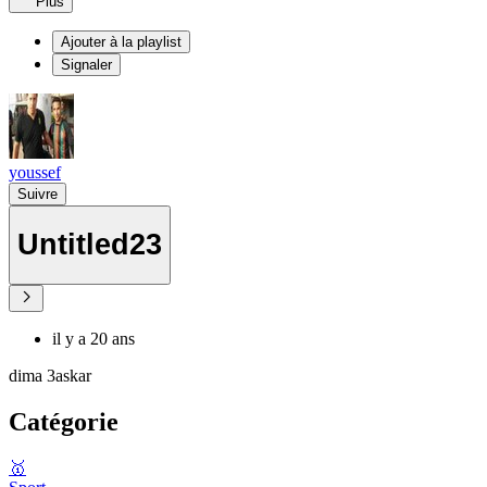
Plus
Ajouter à la playlist
Signaler
youssef
Suivre
Untitled23
il y a 20 ans
dima 3askar
Catégorie
🥇