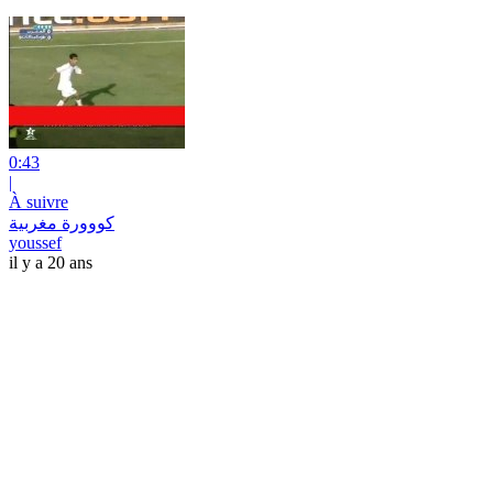
0:43
|
À suivre
كووورة مغربية
youssef
il y a 20 ans