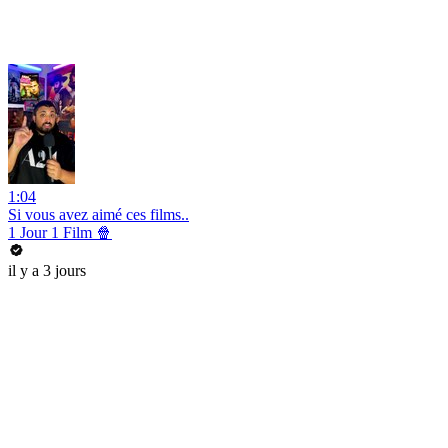
1:04
Si vous avez aimé ces films..
1 Jour 1 Film 🍿
il y a 3 jours