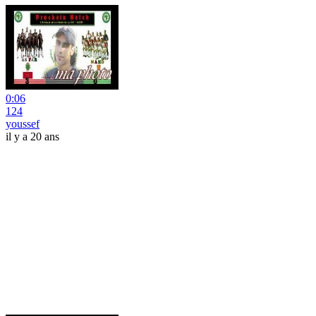
0:06
124
youssef
il y a 20 ans