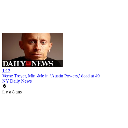
1:12
Verne Troyer, Mini-Me in ‘Austin Powers,’ dead at 49
NY Daily News
il y a 8 ans