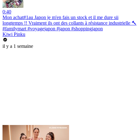
0:40
Mon achat#1au Japon je m'en fais un stock et il me dure sii
longtemps !! Vraiment ils ont des collants à résistance industrielle 🔨
#familymart #voyagejapon #japon #shoppingjapon
Kiwi Pinku
il y a 1 semaine