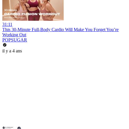
31:11
This 30-Minute Full-Body Cardio Will Make You Forget You’re
Working Out
POPSUGAR
il y a 4 ans