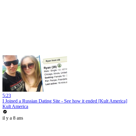
5:23
I Joined a Russian Dating Site - See how it ended [Kult America]
Kult America
il y a 8 ans