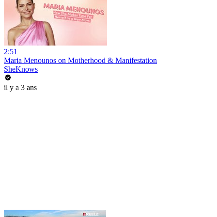
2:51
Maria Menounos on Motherhood & Manifestation
SheKnows
il y a 3 ans