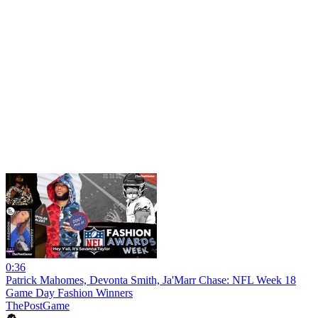
0:36
Patrick Mahomes, Devonta Smith, Ja'Marr Chase: NFL Week 18
Game Day Fashion Winners
ThePostGame