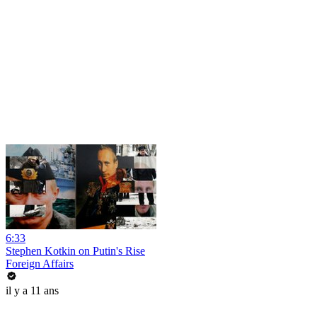
6:33
Stephen Kotkin on Putin's Rise
Foreign Affairs
il y a 11 ans