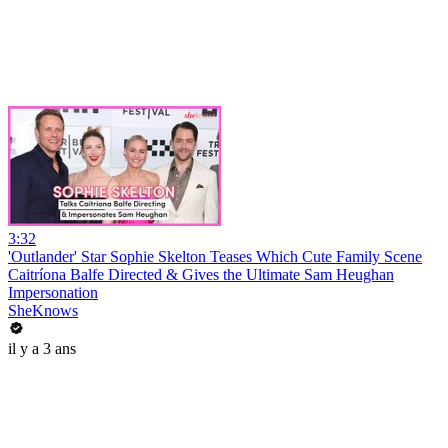
3:32
'Outlander' Star Sophie Skelton Teases Which Cute Family Scene
Caitríona Balfe Directed & Gives the Ultimate Sam Heughan
Impersonation
SheKnows
il y a 3 ans