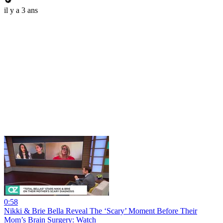
il y a 3 ans
0:58
Nikki & Brie Bella Reveal The ‘Scary’ Moment Before Their
Mom’s Brain Surgery: Watch