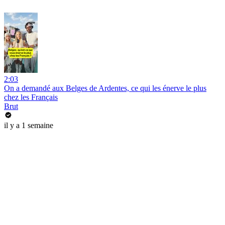
2:03
On a demandé aux Belges de Ardentes, ce qui les énerve le plus
chez les Français
Brut
il y a 1 semaine