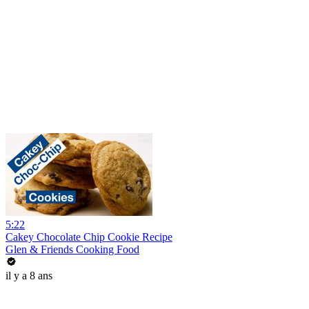
5:22
Cakey Chocolate Chip Cookie Recipe
Glen & Friends Cooking Food
il y a 8 ans