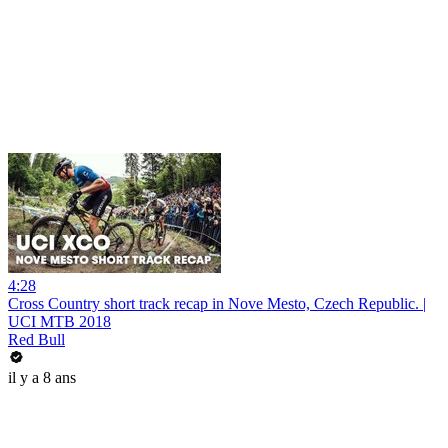
4:28
Cross Country short track recap in Nove Mesto, Czech Republic. |
UCI MTB 2018
Red Bull
il y a 8 ans