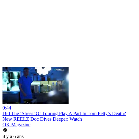
0:44
Did The ‘Stress’ Of Touring Play A Part In Tom Petty’s Death?
New REELZ Doc Dives Deeper: Watch
OK Magazine
il y a 6 ans