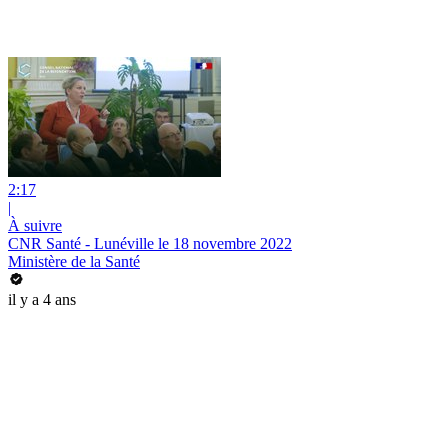
2:17
|
À suivre
CNR Santé - Lunéville le 18 novembre 2022
Ministère de la Santé
il y a 4 ans