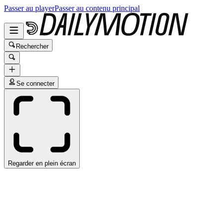
Passer au player
Passer au contenu principal
Rechercher
Se connecter
Regarder en plein écran